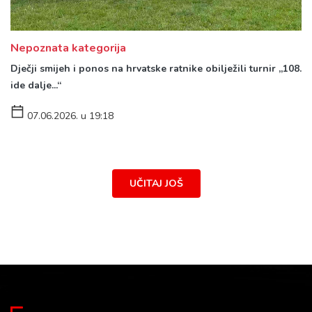
Nepoznata kategorija
Dječji smijeh i ponos na hrvatske ratnike obilježili turnir „108.
ide dalje...“
07.06.2026. u 19:18
UČITAJ JOŠ