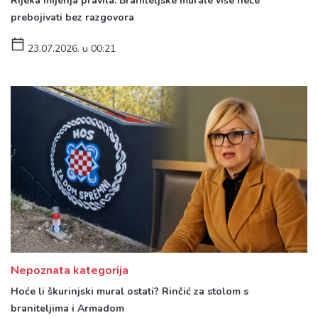
Rijeka mijenja pravila: Braniteljske murale više neće
prebojivati bez razgovora
23.07.2026. u 00:21
Nepoznata kategorija
Hoće li škurinjski mural ostati? Rinčić za stolom s
braniteljima i Armadom