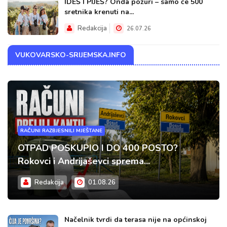
IDEŠ I PIJEŠ? Onda požuri – samo će 500
sretnika krenuti na...
Redakcija
26.07.26
VUKOVARSKO-SRIJEMSKA.INFO
RAČUNI RAZBJESNILI MJEŠTANE
OTPAD POSKUPIO I DO 400 POSTO?
Rokovci i Andrijaševci sprema...
Redakcija
01.08.26
Načelnik tvrdi da terasa nije na općinskoj