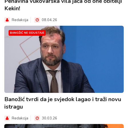
Penavina vukovarska vila jača od one obitelji
Kekin!
Redakcija
08.04.26
BANOŽIĆ NE ODUSTAJE
Banožić tvrdi da je svjedok lagao i traži novu
istragu
Redakcija
30.03.26