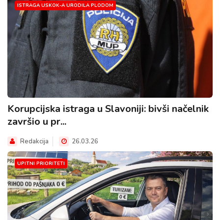
ISTRAGA USKOK-A URODILA PLODOM
Korupcijska istraga u Slavoniji: bivši načelnik
završio u pr...
Redakcija
26.03.26
UPITNI PRIORITETI