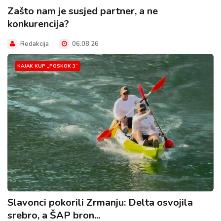
Zašto nam je susjed partner, a ne
konkurencija?
Redakcija
06.08.26
KAJAK KUP „POSKOK 3“
Slavonci pokorili Zrmanju: Delta osvojila
srebro, a ŠAP bron...