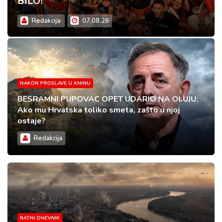
BILO!
Redakcija
07.08.26
NAKON PROSLAVE U KNINU
BESRAMNI PUPOVAC OPET UDARIO NA OLUJU:
Ako mu Hrvatska toliko smeta, zašto u njoj
ostaje?
Redakcija
RATNI DNEVNIK