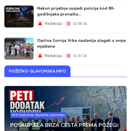
Nakon prijetnje susjedi policija kod 80-
godišnjaka pronašla...
Redakcija
02.08.26
Općina Gornja Vrba nastavlja ulagati u svoje
mještane
Redakcija
31.07.26
POŽEŠKO-SLAVONSKA.INFO
PETI DODATAK VELIKOM UGOVORU
POSKUPJELA BRZA CESTA PREMA POŽEGI: