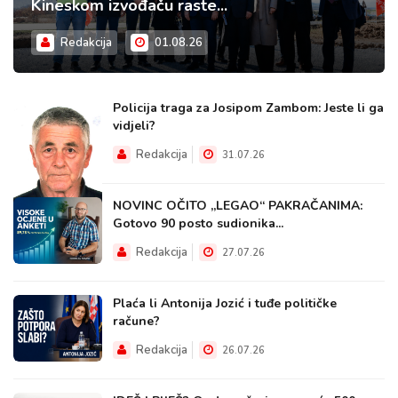
Kineskom izvođaču raste...
Redakcija
01.08.26
Policija traga za Josipom Zambom: Jeste li ga
vidjeli?
Redakcija
31.07.26
NOVINC OČITO „LEGAO“ PAKRAČANIMA:
Gotovo 90 posto sudionika...
Redakcija
27.07.26
Plaća li Antonija Jozić i tuđe političke
račune?
Redakcija
26.07.26