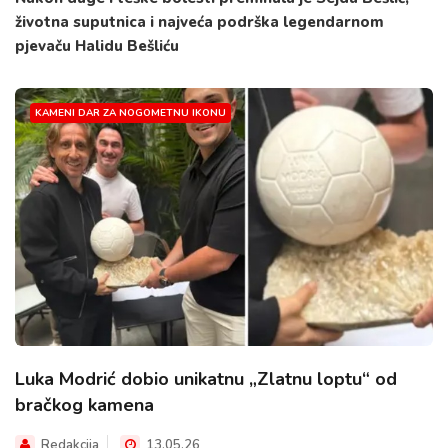
životna suputnica i najveća podrška legendarnom
pjevaču Halidu Bešliću
KAMENI DAR ZA NOGOMETNU IKONU
Luka Modrić dobio unikatnu „Zlatnu loptu“ od
bračkog kamena
Redakcija
13.05.26