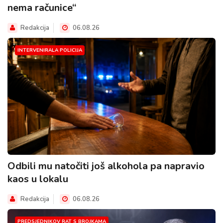
nema računice“
Redakcija
06.08.26
INTERVENIRALA POLICIJA
Odbili mu natočiti još alkohola pa napravio
kaos u lokalu
Redakcija
06.08.26
PREDSJEDNIKOV RAT S BROJKAMA