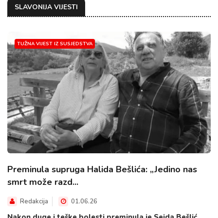
SLAVONIJA VIJESTI
TUŽNA VIJEST IZ SUSJEDSTVA
Preminula supruga Halida Bešlića: „Jedino nas
smrt može razd...
Redakcija
01.06.26
Nakon duge i teške bolesti preminula je Sejda Bešlić,