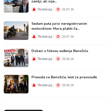
zemlji, ali nije...
Redakcija
26.07.26
Sedam puta jurio neregistriranim
motociklom: Mora platiti ča...
Redakcija
20.07.26
Dokazi u fokusu suđenja Banožiću
Redakcija
30.06.26
Presuda za Banožića, test za pravosuđe
Redakcija
30.06.26