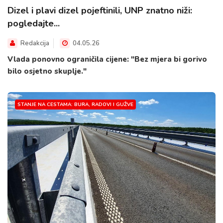
Dizel i plavi dizel pojeftinili, UNP znatno niži:
pogledajte...
Redakcija
04.05.26
Vlada ponovno ograničila cijene: "Bez mjera bi gorivo
bilo osjetno skuplje."
STANJE NA CESTAMA: BURA, RADOVI I GUŽVE