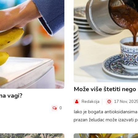
Može više štetiti nego 
na vagi?
Redakcija
17 Nov, 202
0
Iako je bogata antioksidansima i
prazan želudac može izazvati poja