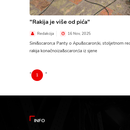
"Rakija je više od pića"
Redakcija
16 Nov, 2025
Sini&scaron;a Panty o Apu&scaron;ki, stoljetnom re
rakija konačnoiza&scaron;la iz sjene
«
»
1
INFO