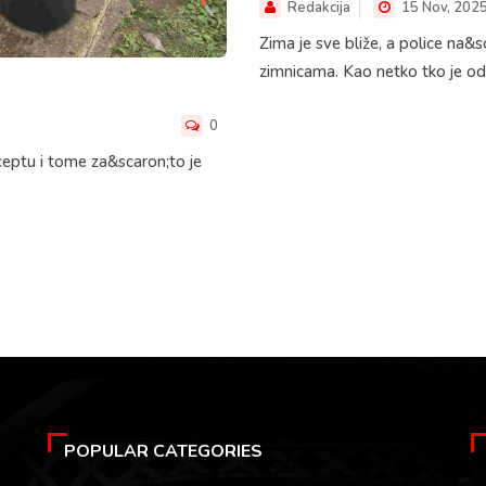
Redakcija
15 Nov, 202
Zima je sve bliže, a police na&
zimnicama. Kao netko tko je od
0
ceptu i tome za&scaron;to je
POPULAR CATEGORIES