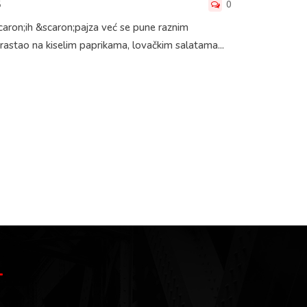
5
0
scaron;ih &scaron;pajza već se pune raznim
rastao na kiselim paprikama, lovačkim salatama...