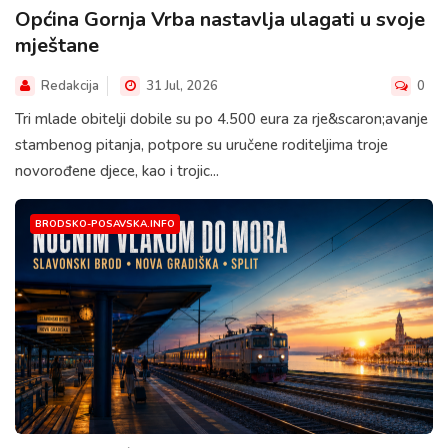
Općina Gornja Vrba nastavlja ulagati u svoje
mještane
Redakcija
31 Jul, 2026
0
Tri mlade obitelji dobile su po 4.500 eura za rje&scaron;avanje
stambenog pitanja, potpore su uručene roditeljima troje
novorođene djece, kao i trojic...
BRODSKO-POSAVSKA.INFO