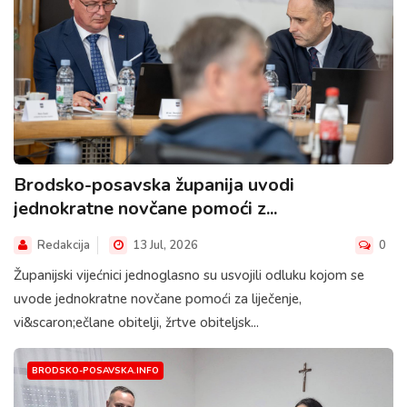
Brodsko-posavska županija uvodi
jednokratne novčane pomoći z...
Redakcija
13 Jul, 2026
0
Županijski vijećnici jednoglasno su usvojili odluku kojom se
uvode jednokratne novčane pomoći za liječenje,
vi&scaron;ečlane obitelji, žrtve obiteljsk...
BRODSKO-POSAVSKA.INFO