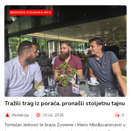
BRODSKO-POSAVSKA.INFO
Tražili trag iz poraća, pronašli stoljetnu tajnu
Redakcija
16 Jul, 2026
0
Tomislav Jerković te braća Zvonimir i Mario Milo&scaron;ević u