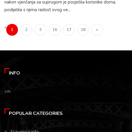
nakon vjenčanja sa suprugom je posjetila korisnike doma,
podijelila s njima radost svog ve...
«
1
2
3
16
17
18
»
INFO
sds
POPULAR CATEGORIES
Slavonija.info