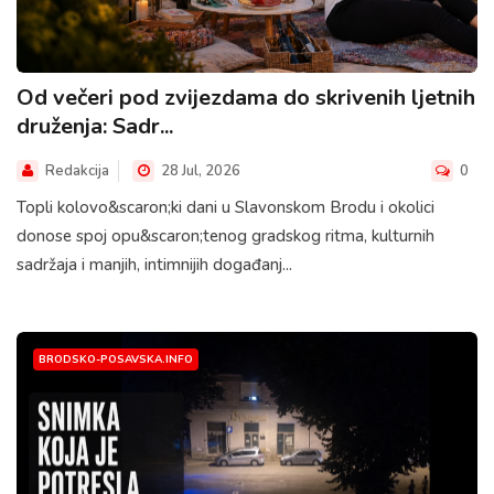
Od večeri pod zvijezdama do skrivenih ljetnih
druženja: Sadr...
Redakcija
28 Jul, 2026
0
Topli kolovo&scaron;ki dani u Slavonskom Brodu i okolici
donose spoj opu&scaron;tenog gradskog ritma, kulturnih
sadržaja i manjih, intimnijih događanj...
BRODSKO-POSAVSKA.INFO