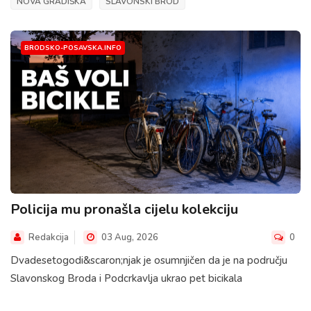
NOVA GRADIŠKA
SLAVONSKI BROD
BRODSKO-POSAVSKA.INFO
Policija mu pronašla cijelu kolekciju
Redakcija
03 Aug, 2026
0
Dvadesetogodi&scaron;njak je osumnjičen da je na području
Slavonskog Broda i Podcrkavlja ukrao pet bicikala