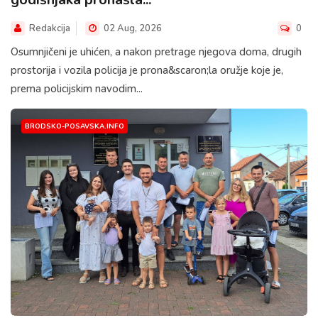
Redakcija
02 Aug, 2026
0
Osumnjičeni je uhićen, a nakon pretrage njegova doma, drugih
prostorija i vozila policija je prona&scaron;la oružje koje je,
prema policijskim navodim...
BRODSKO-POSAVSKA.INFO