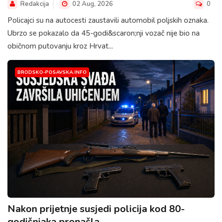
Redakcija
02 Aug, 2026
0
Policajci su na autocesti zaustavili automobil poljskih oznaka.
Ubrzo se pokazalo da 45-godi&scaron;nji vozač nije bio na
običnom putovanju kroz Hrvat...
BRODSKO-POSAVSKA.INFO
Nakon prijetnje susjedi policija kod 80-
godišnjaka pronašla...