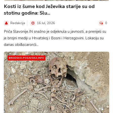
Kosti iz šume kod Ježevika starije su od
stotinu godina: Slu...
Redakcija
16 Jul, 2026
0
Priča Slavonije.IN snažno je odjeknula u javnosti, a prenijeli su
je brojni mediji u Hrvatskoj i Bosni i Hercegovini. Lokaciju su
danas obi&scaron;li...
BRODSKO-POSAVSKA.INFO