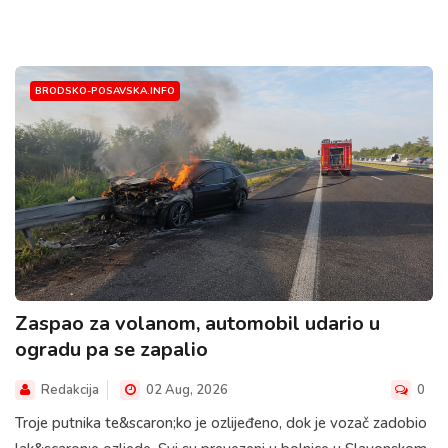
BRODSKO-POSAVSKA.INFO
Zaspao za volanom, automobil udario u
ogradu pa se zapalio
Redakcija
02 Aug, 2026
0
Troje putnika te&scaron;ko je ozlijeđeno, dok je vozač zadobio