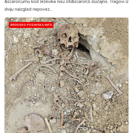
&scaron;umu kod Ježevika nisu oti&scaron;li slučajno. Tragovi iz
dviju naizgled nepovez...
BRODSKO-POSAVSKA.INFO