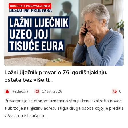
BRODSKO-POSAVSKA.INFO
Lažni liječnik prevario 76-godišnjakinju,
ostala bez više ti...
Redakcija
17 Jul, 2026
0
Prevarant je telefonom uznemirio stariju ženu i zatražio novac,
a ubrzo je na njezinu adresu stigla druga osoba kojoj je predala
vi&scaron;e tisuća eu...