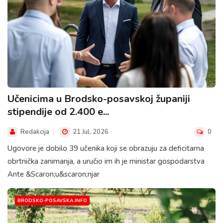
Učenicima u Brodsko-posavskoj županiji
stipendije od 2.400 e...
Redakcija
21 Jul, 2026
0
Ugovore je dobilo 39 učenika koji se obrazuju za deficitarna
obrtnička zanimanja, a uručio im ih je ministar gospodarstva
Ante &Scaron;u&scaron;njar
BRODSKO-POSAVSKA.INFO