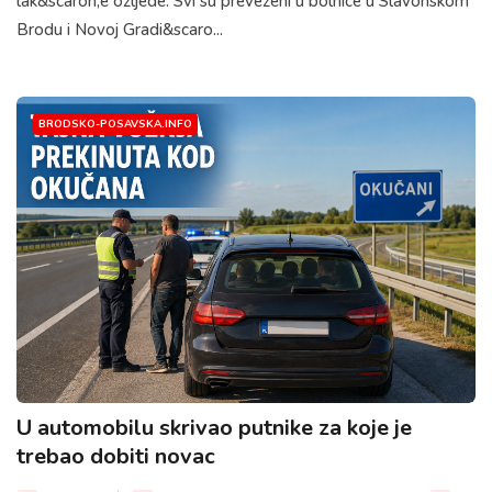
lak&scaron;e ozljede. Svi su prevezeni u bolnice u Slavonskom
Brodu i Novoj Gradi&scaro...
BRODSKO-POSAVSKA.INFO
U automobilu skrivao putnike za koje je
trebao dobiti novac