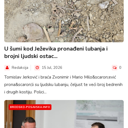
U šumi kod Ježevika pronađeni lubanja i
brojni ljudski ostac...
Redakcija
15 Jul, 2026
0
Tomislav Jerković i braća Zvonimir i Mario Milo&scaron;ević
prona&scaron;li su ljudsku lubanju, čeljust te veći broj bedrenih
i drugih kostiju. Polici...
BRODSKO-POSAVSKA.INFO