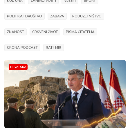
KULTURA
ZANIMLJIVOSTI
VIJESTI
SPORT
POLITIKA I DRUŠTVO
ZABAVA
PODUZETNIŠTVO
ZNANOST
CRKVENI ŽIVOT
PISMA ČITATELJA
CRONA PODCAST
RAT I MIR
HRVATSKA