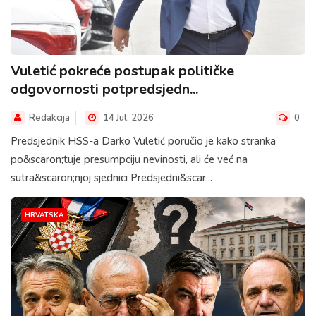
Vuletić pokreće postupak političke
odgovornosti potpredsjedn...
Redakcija
14 Jul, 2026
0
Predsjednik HSS-a Darko Vuletić poručio je kako stranka
po&scaron;tuje presumpciju nevinosti, ali će već na
sutra&scaron;njoj sjednici Predsjedni&scar...
HRVATSKA