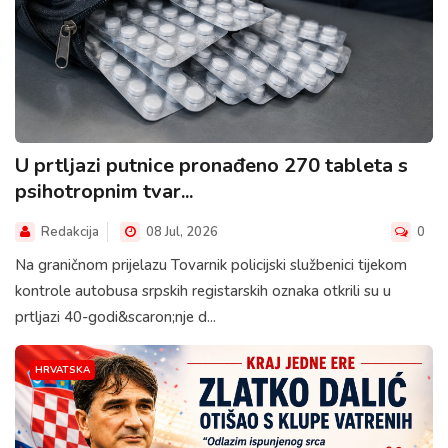
U prtljazi putnice pronađeno 270 tableta s
psihotropnim tvar...
Redakcija
08 Jul, 2026
0
Na graničnom prijelazu Tovarnik policijski službenici tijekom
kontrole autobusa srpskih registarskih oznaka otkrili su u
prtljazi 40-godi&scaron;nje d...
HRVATSKA