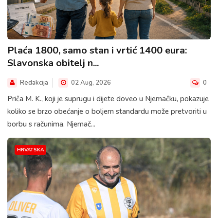
Plaća 1800, samo stan i vrtić 1400 eura:
Slavonska obitelj n...
Redakcija
02 Aug, 2026
0
Priča M. K., koji je suprugu i dijete doveo u Njemačku, pokazuje
koliko se brzo obećanje o boljem standardu može pretvoriti u
borbu s računima. Njemač...
HRVATSKA