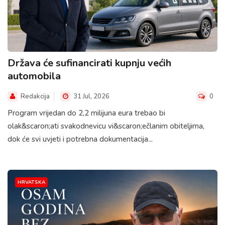
Država će sufinancirati kupnju većih
automobila
Redakcija
31 Jul, 2026
0
Program vrijedan do 2,2 milijuna eura trebao bi
olak&scaron;ati svakodnevicu vi&scaron;ečlanim obiteljima,
dok će svi uvjeti i potrebna dokumentacija...
HRVATSKA