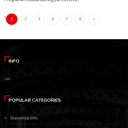
«
1
2
3
6
7
8
»
INFO
sds
POPULAR CATEGORIES
Slavonija.info