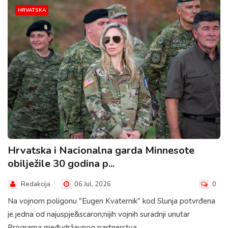
HRVATSKA
Hrvatska i Nacionalna garda Minnesote
obilježile 30 godina p...
Redakcija
06 Jul, 2026
0
Na vojnom poligonu "Eugen Kvaternik" kod Slunja potvrđena
je jedna od najuspje&scaron;nijih vojnih suradnji unutar
Programa međudržavnog partnerstva,...