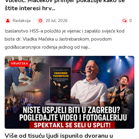
Vuletić: Mačekov primjer pokazuje kako se
štite interesi hrv...
Redakcija
20 Jul, 2026
0
Izaslanstvo HSS-a položilo je vijenac i zapalilo svijeće kod
biste dr. Vladka Mačeka u Jastrebarskom, povodom
godi&scaron;njice rođenja jednog od naji...
HRVATSKA
Više od tisuću ljudi ispunilo dvoranu u