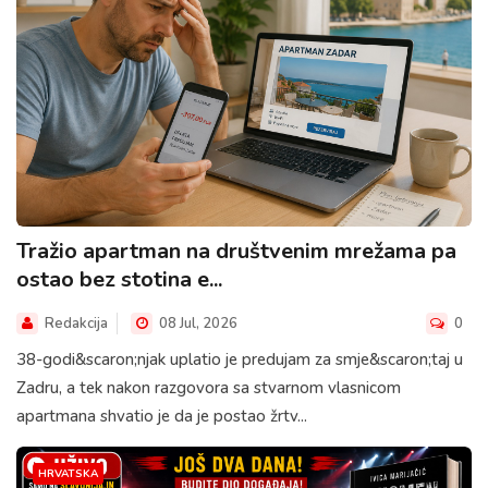
Tražio apartman na društvenim mrežama pa
ostao bez stotina e...
Redakcija
08 Jul, 2026
0
38-godi&scaron;njak uplatio je predujam za smje&scaron;taj u
Zadru, a tek nakon razgovora sa stvarnom vlasnicom
apartmana shvatio je da je postao žrtv...
HRVATSKA