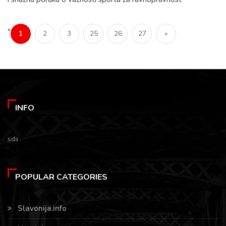
«
1
2
3
25
26
27
»
INFO
sds
POPULAR CATEGORIES
Slavonija.info