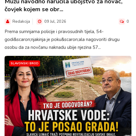
Mužu navodno naručila ubojstvo za novac,
čovjek kojem se obr...
Redakcija
09 Jul, 2026
0
Prema sumnjama policije i pravosudnih tijela, 54-
godi&scaron;njakinja je poku&scaron;ala nagovoriti drugu
osobu da za novčanu naknadu ubije njezina 57...
SLAVONSKI BROD