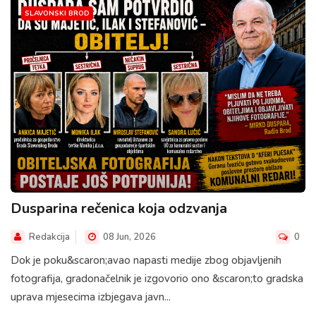
SLAVONSKI BROD
Dusparina rečenica koja odzvanja
Redakcija
08 Jun, 2026
0
Dok je poku&scaron;avao napasti medije zbog objavljenih
fotografija, gradonačelnik je izgovorio ono &scaron;to gradska
uprava mjesecima izbjegava javn...