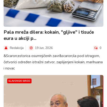
Pala mreža dilera: kokain, "gljive" i tisuće
eura u akciji p...
Redakcija
19 Jun, 2026
0
&Scaron;estorica osumnjičenih zavr&scaron;ila pod istragom,
četvorici određen istražni zatvor, zaplijenjeni kokain, marihuana
i novac
SLAVONSKI BROD