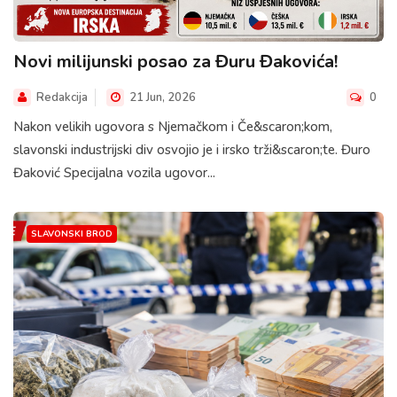
Novi milijunski posao za Đuru Đakovića!
Redakcija
21 Jun, 2026
0
Nakon velikih ugovora s Njemačkom i Če&scaron;kom,
slavonski industrijski div osvojio je i irsko trži&scaron;te. Đuro
Đaković Specijalna vozila ugovor...
SLAVONSKI BROD