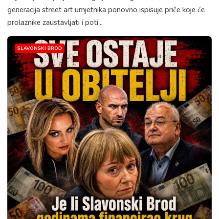
generacija street art umjetnika ponovno ispisuje priče koje će
prolaznike zaustavljati i poti...
SLAVONSKI BROD