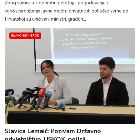
Zbog sumnji u zloporabu položaja, pogodovanje i
kori&scaron;tenje javne moći u privatne ili političke svrhe po
Hrvatskoj su uhićivani ministri, gradon...
SLAVONSKI BROD
Slavica Lemaić: Pozivam Državno
odvjetništvo, USKOK, policij...