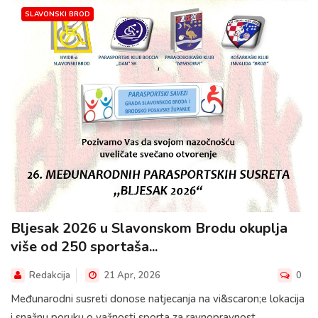
SLAVONSKI BROD
Bljesak 2026 u Slavonskom Brodu okuplja
više od 250 sportaša...
Redakcija
21 Apr, 2026
0
Međunarodni susreti donose natjecanja na vi&scaron;e lokacija
i snažnu poruku o važnosti sporta za ravnopravnost