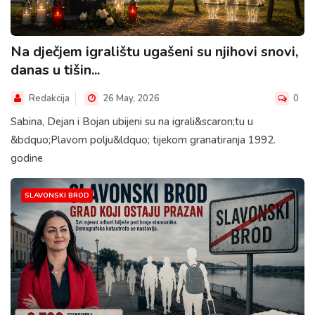
Na dječjem igralištu ugašeni su njihovi snovi,
danas u tišin...
Redakcija
26 May, 2026
0
Sabina, Dejan i Bojan ubijeni su na igrali&scaron;tu u
&bdquo;Plavom polju&ldquo; tijekom granatiranja 1992.
godine
SLAVONSKI BROD