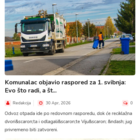
Komunalac objavio raspored za 1. svibnja:
Evo što radi, a št...
Redakcija
30 Apr, 2026
0
Odvoz otpada ide po redovnom rasporedu, dok će reciklažna
dvori&scaron;ta i odlagali&scaron;te Viju&scaron; &ndash; jug
privremeno biti zatvoreni.