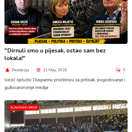
"Dirnuli smo u pijesak, ostao sam bez
lokala!"
Redakcija
21 May, 2026
0
Ivezić optužio Dusparinu pročelnicu za pritisak, pogodovanje i
gu&scaron;enje medija
SLAVONSKI BROD