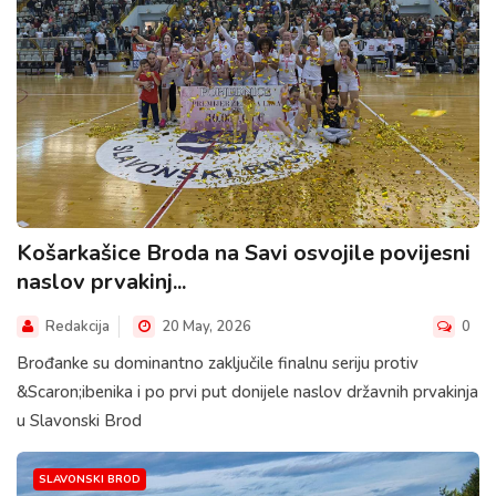
Košarkašice Broda na Savi osvojile povijesni
naslov prvakinj...
Redakcija
20 May, 2026
0
Brođanke su dominantno zaključile finalnu seriju protiv
&Scaron;ibenika i po prvi put donijele naslov državnih prvakinja
u Slavonski Brod
SLAVONSKI BROD