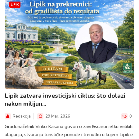
LIPIK
Lipik zatvara investicijski ciklus: što dolazi
nakon milijun...
Redakcija
29 Mar, 2026
0
Gradonačelnik Vinko Kasana govori o zavr&scaron;etku velikih
ulaganja, stvaranju turističke ponude i trenutku u kojem Lipik iz