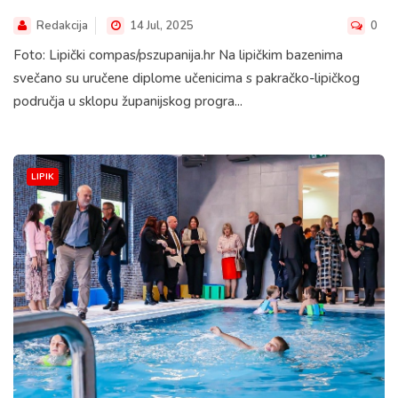
Redakcija
14 Jul, 2025
0
Foto: Lipički compas/pszupanija.hr Na lipičkim bazenima
svečano su uručene diplome učenicima s pakračko-lipičkog
područja u sklopu županijskog progra...
LIPIK