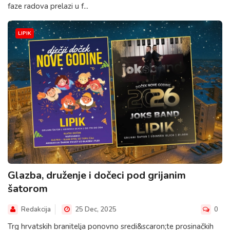
faze radova prelazi u f...
LIPIK
Glazba, druženje i dočeci pod grijanim
šatorom
Redakcija
25 Dec, 2025
0
Trg hrvatskih branitelja ponovno sredi&scaron;te prosinačkih