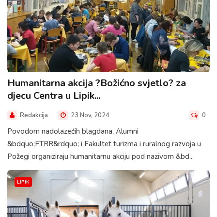
Humanitarna akcija ?Božićno svjetlo? za
djecu Centra u Lipik...
Redakcija
23 Nov, 2024
0
Povodom nadolazećih blagdana, Alumni
&bdquo;FTRR&rdquo; i Fakultet turizma i ruralnog razvoja u
Požegi organiziraju humanitarnu akciju pod nazivom &bd...
LIPIK