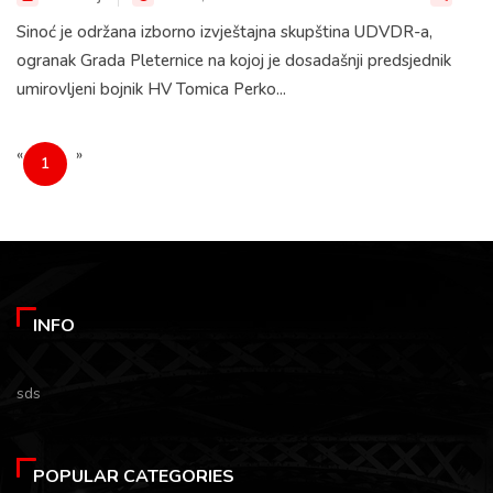
Sinoć je održana izborno izvještajna skupština UDVDR-a,
ogranak Grada Pleternice na kojoj je dosadašnji predsjednik
umirovljeni bojnik HV Tomica Perko...
«
»
1
INFO
sds
POPULAR CATEGORIES