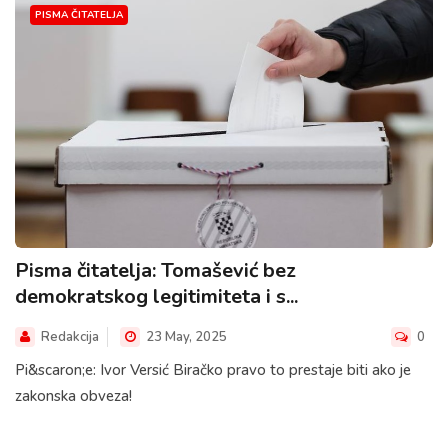
PISMA ČITATELJA
Pisma čitatelja: Tomašević bez
demokratskog legitimiteta i s...
Redakcija
23 May, 2025
0
Pi&scaron;e: Ivor Versić Biračko pravo to prestaje biti ako je
zakonska obveza!