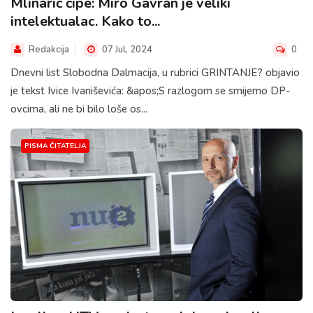
Mlinarić ćipe: Miro Gavran je veliki
intelektualac. Kako to...
Redakcija
07 Jul, 2024
0
Dnevni list Slobodna Dalmacija, u rubrici GRINTANJE? objavio
je tekst Ivice Ivaniševića: &apos;S razlogom se smijemo DP-
ovcima, ali ne bi bilo loše os...
PISMA ČITATELJA