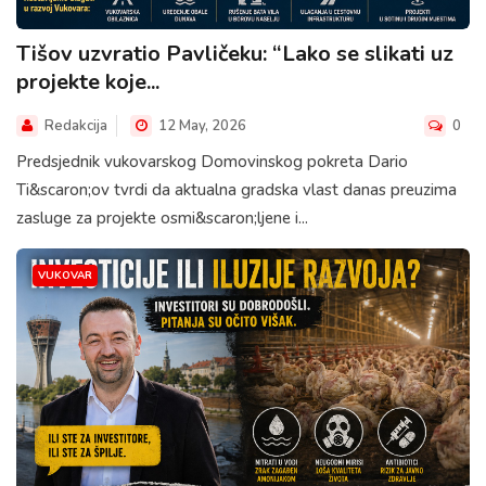
Tišov uzvratio Pavličeku: “Lako se slikati uz
projekte koje...
Redakcija
12 May, 2026
0
Predsjednik vukovarskog Domovinskog pokreta Dario
Ti&scaron;ov tvrdi da aktualna gradska vlast danas preuzima
zasluge za projekte osmi&scaron;ljene i...
VUKOVAR