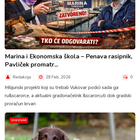
Marina i Ekonomska škola – Penava rasipnik,
Pavliček promatr...
Redakcija
28 Feb, 2026
0
Milijunski projekti koji su trebali Vukovar podići sada ga
ru&scaron;e, a aktualni gradonačelnik &scaron;uti dok gradski
proračun krvari
VUKOVAR