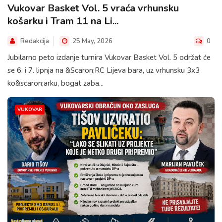
Vukovar Basket Vol. 5 vraća vrhunsku
košarku i Tram 11 na Li...
Redakcija
25 May, 2026
0
Jubilarno peto izdanje turnira Vukovar Basket Vol. 5 održat će
se 6. i 7. lipnja na &Scaron;RC Lijeva bara, uz vrhunsku 3x3
ko&scaron;arku, bogat zaba...
VUKOVAR