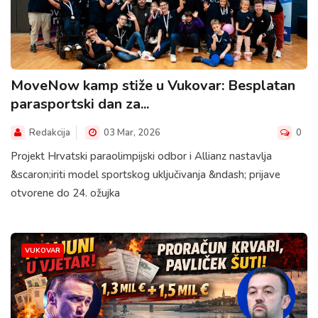
MoveNow kamp stiže u Vukovar: Besplatan
parasportski dan za...
Redakcija
03 Mar, 2026
0
Projekt Hrvatski paraolimpijski odbor i Allianz nastavlja
&scaron;iriti model sportskog uključivanja &ndash; prijave
otvorene do 24. ožujka
VUKOVAR