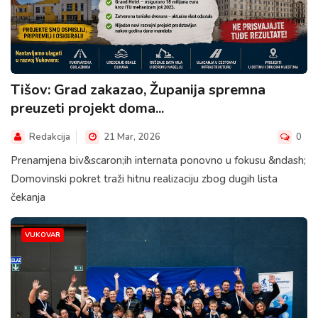
Tišov: Grad zakazao, Županija spremna
preuzeti projekt doma...
Redakcija
21 Mar, 2026
0
Prenamjena biv&scaron;ih internata ponovno u fokusu &ndash;
Domovinski pokret traži hitnu realizaciju zbog dugih lista
čekanja
VUKOVAR