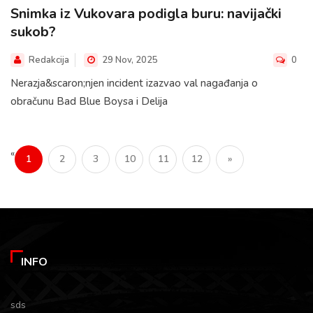
Snimka iz Vukovara podigla buru: navijački
sukob?
Redakcija
29 Nov, 2025
0
Nerazja&scaron;njen incident izazvao val nagađanja o
obračunu Bad Blue Boysa i Delija
«
1
2
3
10
11
12
»
INFO
sds