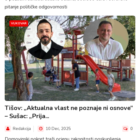
pitanje političke odgovornosti
VUKOVAR
Tišov: „Aktualna vlast ne poznaje ni osnove“
– Sušac: „Prija...
Redakcija
10 Dec, 2025
0
Domovinski pokret traži ocjenu zakonitosti poskupljenja