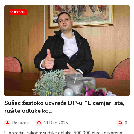
VUKOVAR
Sušac žestoko uzvraća DP-u: “Licemjeri ste,
rušite odluke ko...
Redakcija
11 Dec, 2025
0
U pozadini sukoba: sudske odluke, 500.000 eura i otvoreno