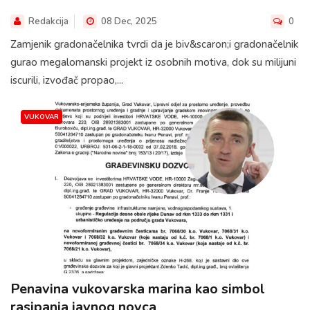
Redakcija
08 Dec, 2025
0
Zamjenik gradonačelnika tvrdi da je biv&scaron;i gradonačelnik
gurao megalomanski projekt iz osobnih motiva, dok su milijuni
iscurili, izvođač propao,...
VUKOVAR
Penavina vukovarska marina kao simbol
rasipanja javnog novca