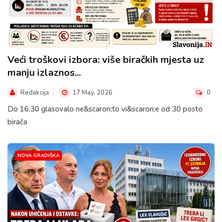
Veći troškovi izbora: više biračkih mjesta uz
manju izlaznos...
Redakcija
17 May, 2026
0
Do 16.30 glasovalo ne&scaron;to vi&scaron;e od 30 posto
birača
NOVA GRADIŠKA