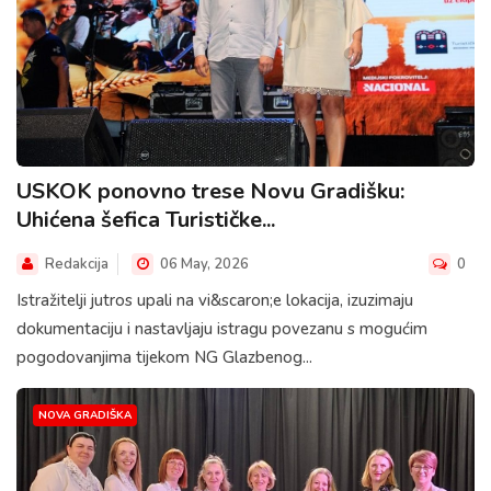
USKOK ponovno trese Novu Gradišku:
Uhićena šefica Turističke...
Redakcija
06 May, 2026
0
Istražitelji jutros upali na vi&scaron;e lokacija, izuzimaju
dokumentaciju i nastavljaju istragu povezanu s mogućim
pogodovanjima tijekom NG Glazbenog...
NOVA GRADIŠKA