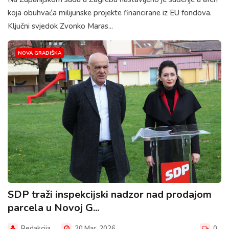
koja obuhvaća milijunske projekte financirane iz EU fondova.
Ključni svjedok Zvonko Maras...
NOVA GRADIŠKA
SDP traži inspekcijski nadzor nad prodajom
parcela u Novoj G...
Redakcija
20 Mar, 2026
0