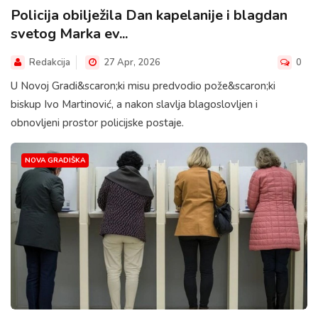
Policija obilježila Dan kapelanije i blagdan
svetog Marka ev...
Redakcija
27 Apr, 2026
0
U Novoj Gradi&scaron;ki misu predvodio pože&scaron;ki
biskup Ivo Martinović, a nakon slavlja blagoslovljen i
obnovljeni prostor policijske postaje.
NOVA GRADIŠKA