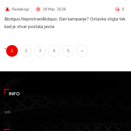
Redakcija
18 Mar, 2026
0
&bdquo;Nepristrani&ldquo; član kampanje? Ostavka stigla tek
kad je stvar postala javna
«
1
2
3
4
5
»
INFO
sds