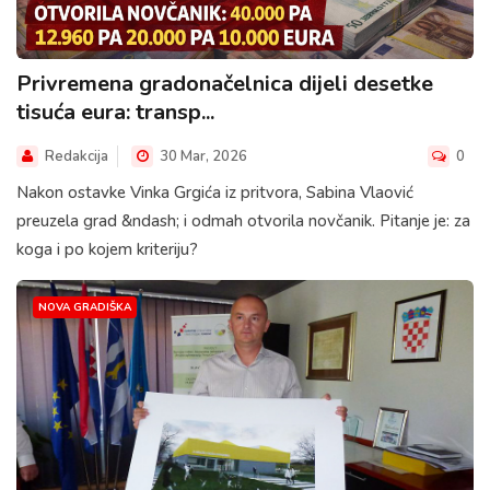
Privremena gradonačelnica dijeli desetke
tisuća eura: transp...
Redakcija
30 Mar, 2026
0
Nakon ostavke Vinka Grgića iz pritvora, Sabina Vlaović
preuzela grad &ndash; i odmah otvorila novčanik. Pitanje je: za
koga i po kojem kriteriju?
NOVA GRADIŠKA