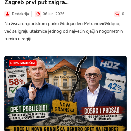
Zagreb prvi put zaigra...
Redakcija
06 Jun, 2026
0
Na &scaron;portskom parku &bdquo;Ivo Petranović&ldquo;
već se igraju utakmice jednog od najvećih dječjih nogometnih
turnira u regiji
NOVA GRADIŠKA