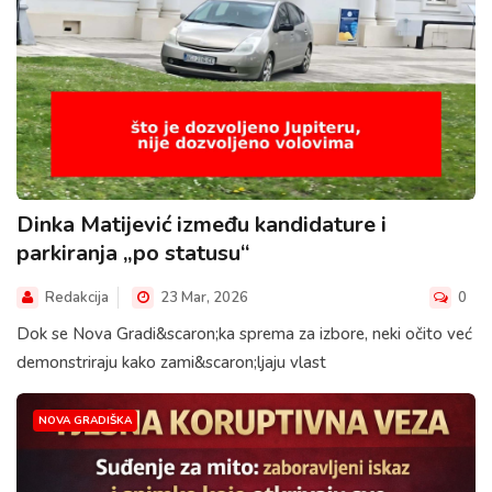
Dinka Matijević između kandidature i
parkiranja „po statusu“
Redakcija
23 Mar, 2026
0
Dok se Nova Gradi&scaron;ka sprema za izbore, neki očito već
demonstriraju kako zami&scaron;ljaju vlast
NOVA GRADIŠKA