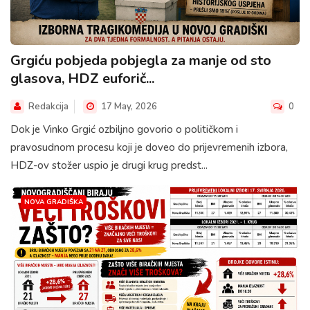
Grgiću pobjeda pobjegla za manje od sto
glasova, HDZ euforič...
Redakcija
17 May, 2026
0
Dok je Vinko Grgić ozbiljno govorio o političkom i
pravosudnom procesu koji je doveo do prijevremenih izbora,
HDZ-ov stožer uspio je drugi krug predst...
NOVA GRADIŠKA