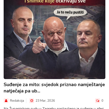
Suđenje za mito: svjedok priznao namještanje
natječaja pa ub...
Redakcija
23 Mar, 2026
0
Na Županijskom sudu u Zagrebu nastavljeno je suđenje u aferi