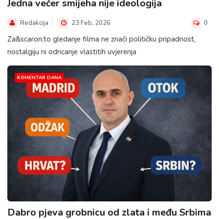
Jedna večer smijeha nije ideologija
Redakcija
23 Feb, 2026
0
Za&scaron;to gledanje filma ne znači političku pripadnost,
nostalgiju ni odricanje vlastitih uvjerenja
KOMENTAR DANA
Dabro pjeva grobnicu od zlata i među Srbima