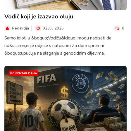
Vodič koji je izazvao oluju
Redakcija
02 Jul, 2026
0
Samo idioti u &bdquo;Vodiču&ldquo; mogu napisati da
no&scaron;enje odjeće s natpisom Za dom spremni
&bdquo;upućuje na slaganje s genocidnim ciljevima...
KOMENTAR DANA