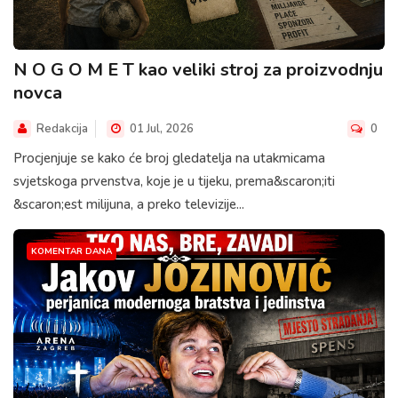
N O G O M E T kao veliki stroj za proizvodnju
novca
Redakcija
01 Jul, 2026
0
Procjenjuje se kako će broj gledatelja na utakmicama
svjetskoga prvenstva, koje je u tijeku, prema&scaron;iti
&scaron;est milijuna, a preko televizije...
KOMENTAR DANA