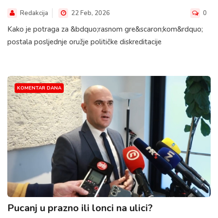
Redakcija
22 Feb, 2026
0
Kako je potraga za &bdquo;rasnom gre&scaron;kom&rdquo;
postala posljednje oružje političke diskreditacije
KOMENTAR DANA
Pucanj u prazno ili lonci na ulici?