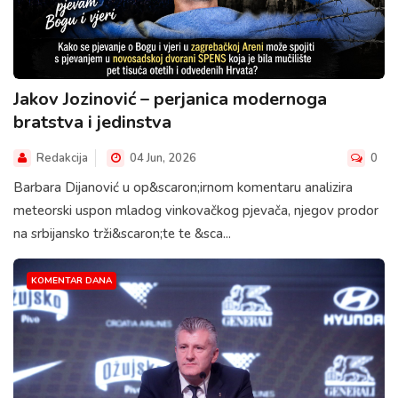
Jakov Jozinović – perjanica modernoga
bratstva i jedinstva
Redakcija
04 Jun, 2026
0
Barbara Dijanović u op&scaron;irnom komentaru analizira
meteorski uspon mladog vinkovačkog pjevača, njegov prodor
na srbijansko trži&scaron;te te &sca...
KOMENTAR DANA