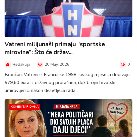
Vatreni milijunaši primaju “sportske
mirovine”: Što će držav...
Redakcija
20 May, 2026
0
Brončani Vatreni iz Francuske 1998. svakog mjeseca dobivaju
579,60 eura iz državnog proračuna, dok brojni hrvatski
umirovljenici nakon desetljeća rada...
KOMENTAR DANA