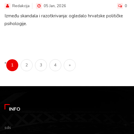
Redakcija
05 Jan, 2026
0
Između skandala i razotkrivanja: ogledalo hrvatske političke
psihologije.
«
1
2
3
4
»
INFO
sds