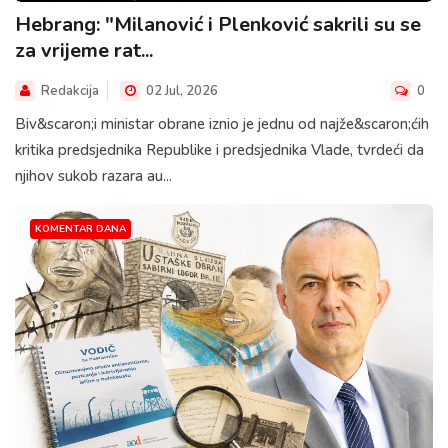
Hebrang: "Milanović i Plenković sakrili su se
za vrijeme rat...
Redakcija
02 Jul, 2026
0
Biv&scaron;i ministar obrane iznio je jednu od najže&scaron;ćih
kritika predsjednika Republike i predsjednika Vlade, tvrdeći da
njihov sukob razara au...
KOMENTAR DANA