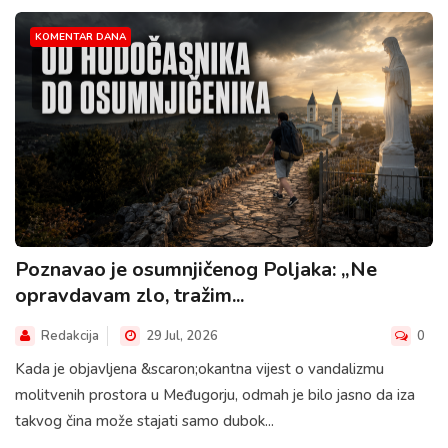
KOMENTAR DANA
Poznavao je osumnjičenog Poljaka: „Ne
opravdavam zlo, tražim...
Redakcija
29 Jul, 2026
0
Kada je objavljena &scaron;okantna vijest o vandalizmu
molitvenih prostora u Međugorju, odmah je bilo jasno da iza
takvog čina može stajati samo dubok...