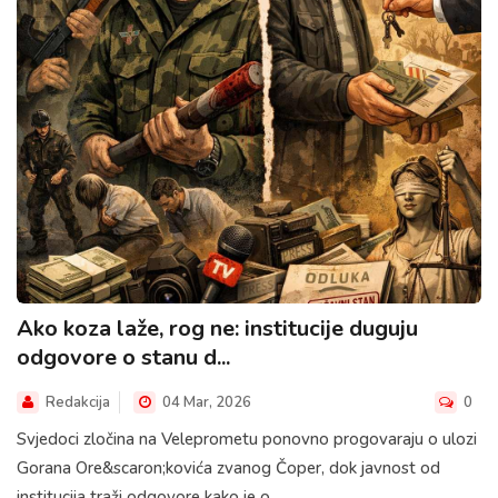
Ako koza laže, rog ne: institucije duguju
odgovore o stanu d...
Redakcija
04 Mar, 2026
0
Svjedoci zločina na Veleprometu ponovno progovaraju o ulozi
Gorana Ore&scaron;kovića zvanog Čoper, dok javnost od
institucija traži odgovore kako je o...