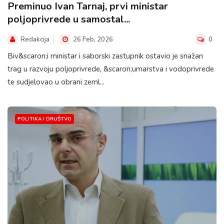
Preminuo Ivan Tarnaj, prvi ministar
poljoprivrede u samostal...
Redakcija
26 Feb, 2026
0
Biv&scaron;i ministar i saborski zastupnik ostavio je snažan
trag u razvoju poljoprivrede, &scaron;umarstva i vodoprivrede
te sudjelovao u obrani zeml...
POLITIKA I DRUŠTVO