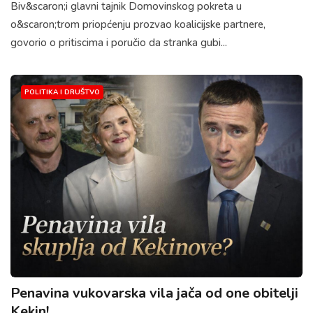
Biv&scaron;i glavni tajnik Domovinskog pokreta u
o&scaron;trom priopćenju prozvao koalicijske partnere,
govorio o pritiscima i poručio da stranka gubi...
POLITIKA I DRUŠTVO
Penavina vukovarska vila jača od one obitelji
Kekin!