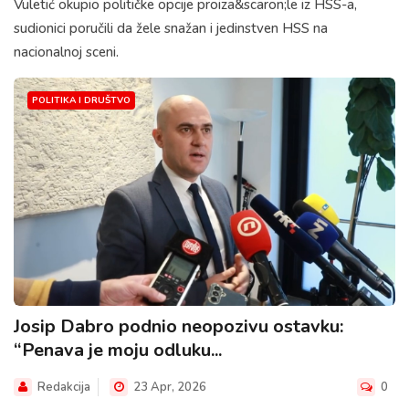
Vuletić okupio političke opcije proiza&scaron;le iz HSS-a,
sudionici poručili da žele snažan i jedinstven HSS na
nacionalnoj sceni.
POLITIKA I DRUŠTVO
Josip Dabro podnio neopozivu ostavku:
“Penava je moju odluku...
Redakcija
23 Apr, 2026
0