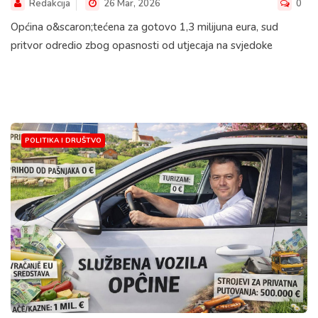
Redakcija
26 Mar, 2026
0
Općina o&scaron;tećena za gotovo 1,3 milijuna eura, sud
pritvor odredio zbog opasnosti od utjecaja na svjedoke
POLITIKA I DRUŠTVO