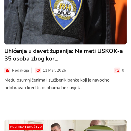
Uhićenja u devet županija: Na meti USKOK-a
35 osoba zbog kor...
Redakcija
11 Mar, 2026
0
Među osumnjičenima i službenik banke koji je navodno
odobravao kredite osobama bez uvjeta
POLITIKA I DRUŠTVO