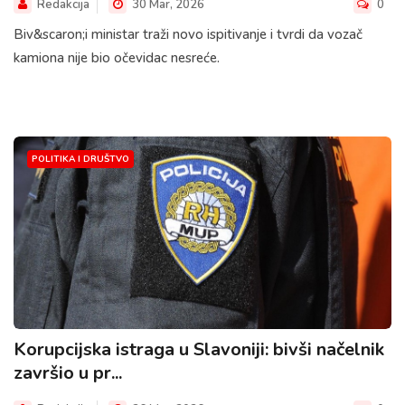
Redakcija
30 Mar, 2026
0
Biv&scaron;i ministar traži novo ispitivanje i tvrdi da vozač
kamiona nije bio očevidac nesreće.
POLITIKA I DRUŠTVO
Korupcijska istraga u Slavoniji: bivši načelnik
završio u pr...