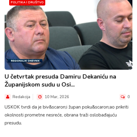
POLITIKA I DRUŠTVO
U četvrtak presuda Damiru Dekaniću na
Županijskom sudu u Osi...
Redakcija
10 Mar, 2026
0
USKOK tvrdi da je biv&scaron;i župan poku&scaron;ao prikriti
okolnosti prometne nesreće, obrana traži oslobađajuću
presudu.