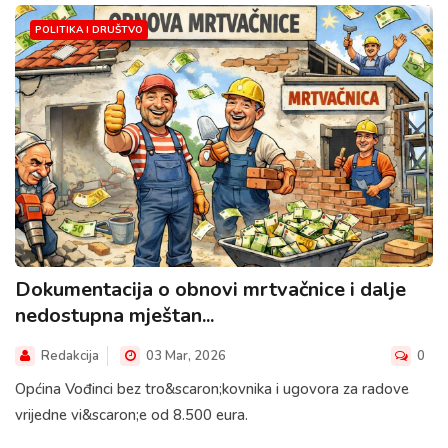
POLITIKA I DRUŠTVO
Dokumentacija o obnovi mrtvačnice i dalje
nedostupna mještan...
Redakcija
03 Mar, 2026
0
Općina Vođinci bez tro&scaron;kovnika i ugovora za radove
vrijedne vi&scaron;e od 8.500 eura.