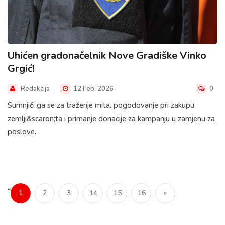
Uhićen gradonačelnik Nove Gradiške Vinko
Grgić!
Redakcija
12 Feb, 2026
0
Sumnjiči ga se za traženje mita, pogodovanje pri zakupu
zemlji&scaron;ta i primanje donacije za kampanju u zamjenu za
poslove.
«
1
2
3
14
15
16
»