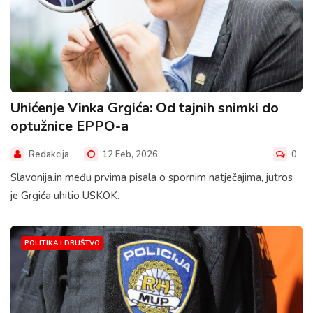
Uhićenje Vinka Grgića: Od tajnih snimki do
optužnice EPPO-a
Redakcija
12 Feb, 2026
0
Slavonija.in među prvima pisala o spornim natječajima, jutros
je Grgića uhitio USKOK.
POLITIKA I DRUŠTVO