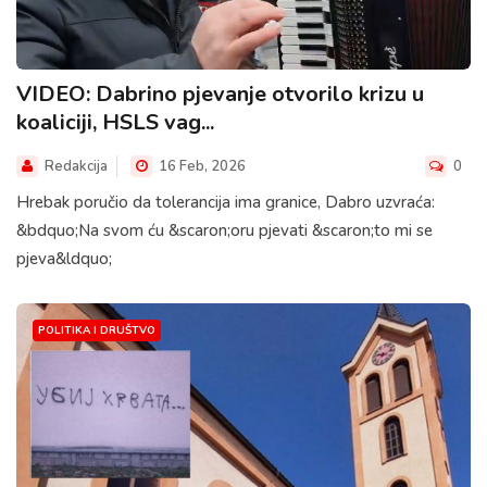
VIDEO: Dabrino pjevanje otvorilo krizu u
koaliciji, HSLS vag...
Redakcija
16 Feb, 2026
0
Hrebak poručio da tolerancija ima granice, Dabro uzvraća:
&bdquo;Na svom ću &scaron;oru pjevati &scaron;to mi se
pjeva&ldquo;
POLITIKA I DRUŠTVO