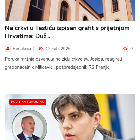
Na crkvi u Tesliću ispisan grafit s prijetnjom
Hrvatima: Duž...
Redakcija
12 Feb, 2026
0
Poruka mržnje osvanula na zidu crkve sv. Josipa, reagirali
gradonačelnik Miličević i potpredsjednik RS Pranjić.
POLITIKA I DRUŠTVO