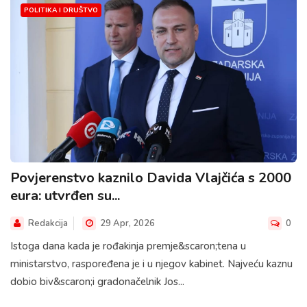
POLITIKA I DRUŠTVO
Povjerenstvo kaznilo Davida Vlajčića s 2000
eura: utvrđen su...
Redakcija
29 Apr, 2026
0
Istoga dana kada je rođakinja premje&scaron;tena u
ministarstvo, raspoređena je i u njegov kabinet. Najveću kaznu
dobio biv&scaron;i gradonačelnik Jos...