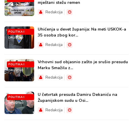
mještani stežu remen
DRUŠTVO
Redakcija
Uhićenja u devet županija: Na meti USKOK-a
POLITIKA I
35 osoba zbog kor...
DRUŠTVO
Redakcija
Vrhovni sud objasnio zašto je srušio presudu
POLITIKA I
Marku Smažilu z...
DRUŠTVO
Redakcija
U četvrtak presuda Damiru Dekaniću na
POLITIKA I
Županijskom sudu u Osi...
DRUŠTVO
Redakcija