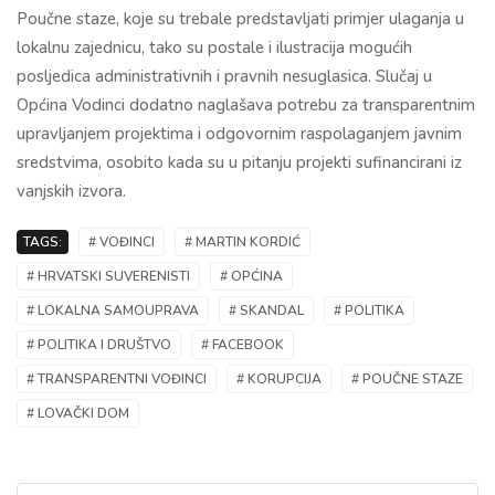
Poučne staze, koje su trebale predstavljati primjer ulaganja u
lokalnu zajednicu, tako su postale i ilustracija mogućih
posljedica administrativnih i pravnih nesuglasica. Slučaj u
Općina Vodinci
dodatno naglašava potrebu za transparentnim
upravljanjem projektima i odgovornim raspolaganjem javnim
sredstvima, osobito kada su u pitanju projekti sufinancirani iz
vanjskih izvora.
TAGS:
# VOĐINCI
# MARTIN KORDIĆ
# HRVATSKI SUVERENISTI
# OPĆINA
# LOKALNA SAMOUPRAVA
# SKANDAL
# POLITIKA
# POLITIKA I DRUŠTVO
# FACEBOOK
# TRANSPARENTNI VOĐINCI
# KORUPCIJA
# POUČNE STAZE
# LOVAČKI DOM