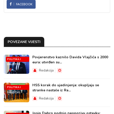
FACEBOOK
POVEZANE VIJESTI
Povjerenstvo kaznilo Davida Vlajčića s 2000
POLITIKA I
eura: utvrđen su...
DRUŠTVO
Redakcija
HSS korak do ujedinjenja: okupljaju se
POLITIKA I
stranke nastale iz Ra...
DRUŠTVO
Redakcija
Josip Dabro podnio neopozivu ostavku: