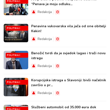
POLITIKA I
“Penava je moju odluku...
DRUŠTVO
Redakcija
Penavina vukovarska vila jača od one obitelji
POLITIKA I
Kekin!
DRUŠTVO
Redakcija
Banožić tvrdi da je svjedok lagao i traži novu
POLITIKA I
istragu
DRUŠTVO
Redakcija
Korupcijska istraga u Slavoniji: bivši načelnik
POLITIKA I
završio u pr...
DRUŠTVO
Redakcija
Službeni automobil od 35.000 eura dok
POLITIKA I