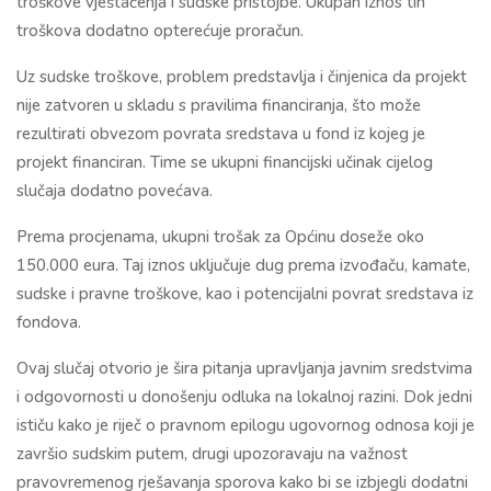
troškove vještačenja i sudske pristojbe. Ukupan iznos tih
troškova dodatno opterećuje proračun.
Uz sudske troškove, problem predstavlja i činjenica da projekt
nije zatvoren u skladu s pravilima financiranja, što može
rezultirati obvezom povrata sredstava u fond iz kojeg je
projekt financiran. Time se ukupni financijski učinak cijelog
slučaja dodatno povećava.
Prema procjenama, ukupni trošak za Općinu doseže oko
150.000 eura. Taj iznos uključuje dug prema izvođaču, kamate,
sudske i pravne troškove, kao i potencijalni povrat sredstava iz
fondova.
Ovaj slučaj otvorio je šira pitanja upravljanja javnim sredstvima
i odgovornosti u donošenju odluka na lokalnoj razini. Dok jedni
ističu kako je riječ o pravnom epilogu ugovornog odnosa koji je
završio sudskim putem, drugi upozoravaju na važnost
pravovremenog rješavanja sporova kako bi se izbjegli dodatni