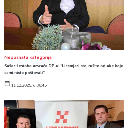
Nepoznata kategorija
Sušac žestoko uzvraća DP-u: “Licemjeri ste, rušite odluke koje
sami niste poštovali”
11.12.2025. u 06:45