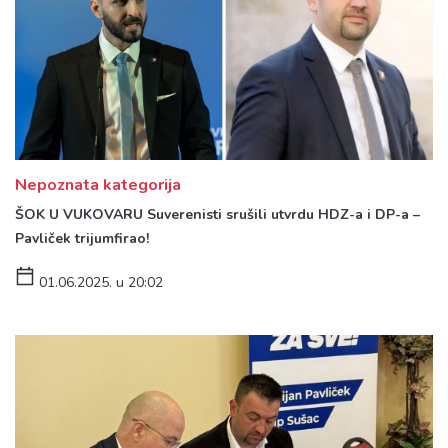
Nepoznata kategorija
ŠOK U VUKOVARU Suverenisti srušili utvrdu HDZ-a i DP-a –
Pavliček trijumfirao!
01.06.2025. u 20:02