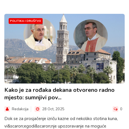
POLITIKA I DRUŠTVO
Kako je za rođaka dekana otvoreno radno
mjesto: sumnjivi pov...
Redakcija
28 Oct, 2025
0
Dok se za prosjačenje izriču kazne od nekoliko stotina kuna,
vi&scaron;egodi&scaron;nje upozoravanje na moguće