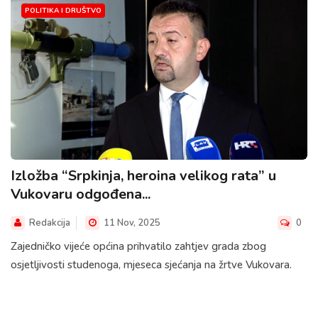
POLITIKA I DRUŠTVO
Izložba “Srpkinja, heroina velikog rata” u
Vukovaru odgođena...
Redakcija
11 Nov, 2025
0
Zajedničko vijeće općina prihvatilo zahtjev grada zbog
osjetljivosti studenoga, mjeseca sjećanja na žrtve Vukovara.