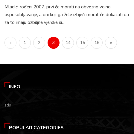
Mladići rođeni 2007. prvi će morati na obvezno vojno
osposobljavanje, a oni koji ga žele izbjeći morat će dokazati da
za to imaju ozbiljne vjerske ili...
«
1
2
3
14
15
16
»
INFO
sds
POPULAR CATEGORIES