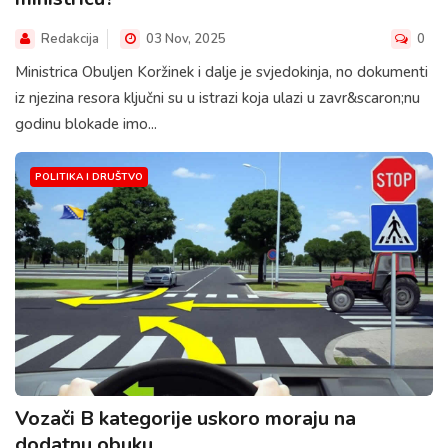
Redakcija
03 Nov, 2025
0
Ministrica Obuljen Koržinek i dalje je svjedokinja, no dokumenti
iz njezina resora ključni su u istrazi koja ulazi u zavr&scaron;nu
godinu blokade imo...
POLITIKA I DRUŠTVO
Vozači B kategorije uskoro moraju na
dodatnu obuku