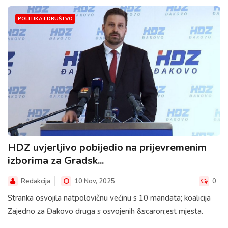
POLITIKA I DRUŠTVO
HDZ uvjerljivo pobijedio na prijevremenim
izborima za Gradsk...
Redakcija
10 Nov, 2025
0
Stranka osvojila natpolovičnu većinu s 10 mandata; koalicija
Zajedno za Đakovo druga s osvojenih &scaron;est mjesta.