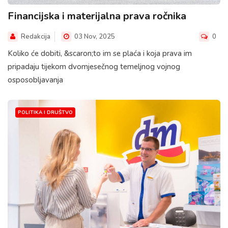
Financijska i materijalna prava ročnika
Redakcija
03 Nov, 2025
0
Koliko će dobiti, &scaron;to im se plaća i koja prava im
pripadaju tijekom dvomjesečnog temeljnog vojnog
osposobljavanja
POLITIKA I DRUŠTVO