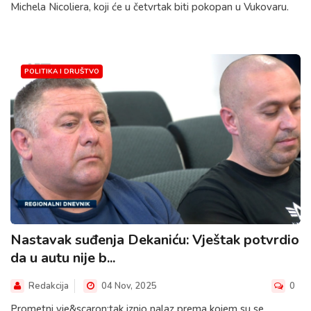
Michela Nicoliera, koji će u četvrtak biti pokopan u Vukovaru.
POLITIKA I DRUŠTVO
Nastavak suđenja Dekaniću: Vještak potvrdio
da u autu nije b...
Redakcija
04 Nov, 2025
0
Prometni vje&scaron;tak iznio nalaz prema kojem su se