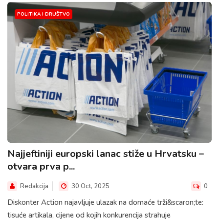
POLITIKA I DRUŠTVO
Najjeftiniji europski lanac stiže u Hrvatsku –
otvara prva p...
Redakcija
30 Oct, 2025
0
Diskonter Action najavljuje ulazak na domaće trži&scaron;te:
tisuće artikala, cijene od kojih konkurencija strahuje