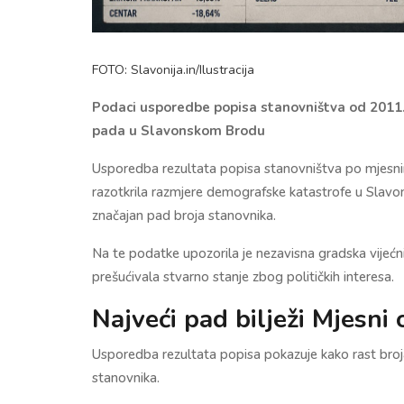
FOTO: Slavonija.in/Ilustracija
Podaci usporedbe popisa stanovništva od 2011
pada u Slavonskom Brodu
Usporedba rezultata popisa stanovništva po mjesn
razotkrila razmjere demografske katastrofe u Slavo
značajan pad broja stanovnika.
Na te podatke upozorila je nezavisna gradska vijeć
prešućivala stvarno stanje zbog političkih interesa.
Najveći pad bilježi Mjesni
Usporedba rezultata popisa pokazuje kako rast broja 
stanovnika.