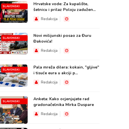
Hrvatske vode: Za kupalište,
SLAVONSKI
šetnicu i prilaz Poloju zadužen...
BROD
Redakcija
Novi milijunski posao za Đuru
SLAVONSKI
Đakovića!
BROD
Redakcija
Pala mreža dilera: kokain, "gljive"
SLAVONSKI
i tisuće eura u akciji p...
BROD
Redakcija
Anketa: Kako ocjenjujete rad
SLAVONSKI
gradonačelnika Mirka Duspare
BROD
Redakcija