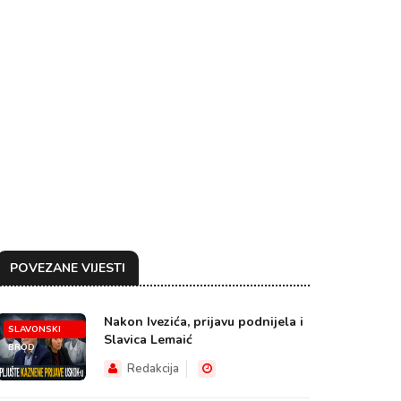
POVEZANE VIJESTI
Nakon Ivezića, prijavu podnijela i
SLAVONSKI
Slavica Lemaić
BROD
Redakcija