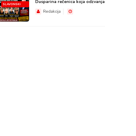
Dusparina rečenica koja odzvanja
SLAVONSKI
BROD
Redakcija