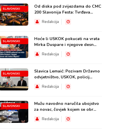
Od diska pod zvijezdama do CMC
SLAVONSKI
200 Slavonija Festa: Tvrđava...
BROD
Redakcija
Hoće li USKOK pokucati na vrata
SLAVONSKI
Mirka Duspare i njegove desn...
BROD
Redakcija
Slavica Lemaić: Pozivam Državno
SLAVONSKI
odvjetništvo, USKOK, policij...
BROD
Redakcija
Mužu navodno naručila ubojstvo
SLAVONSKI
za novac, čovjek kojem se obr...
BROD
Redakcija