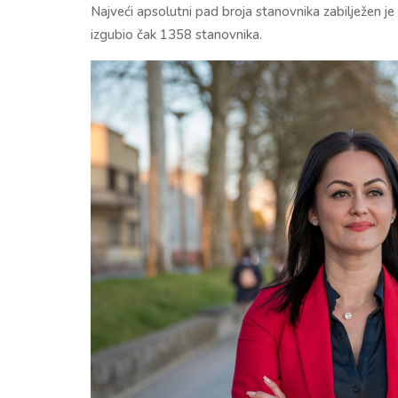
Najveći apsolutni pad broja stanovnika zabilježen j
izgubio čak 1358 stanovnika.