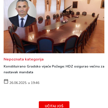
Nepoznata kategorija
Konstituirano Gradsko vijeće Požege: HDZ osigurao većinu za
nastavak mandata
26.06.2025. u 19:46
UČITAJ JOŠ