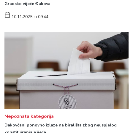
Gradsko vijeće Đakova
10.11.2025. u 09:44
Nepoznata kategorija
Đakovčani ponovno izlaze na birališta zbog neuspjelog
konstituiranja Vijeća