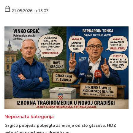
21.05.2026. u 13:07
Nepoznata kategorija
Grgiću pobjeda pobjegla za manje od sto glasova, HDZ
euforično proslavio – drugi krug