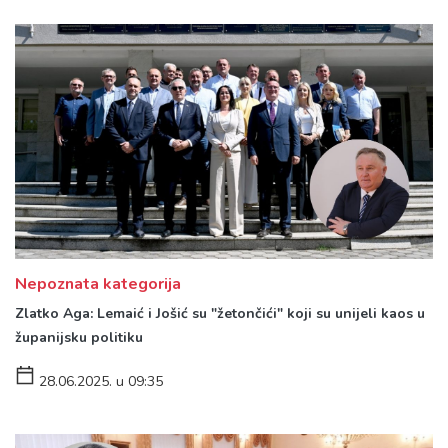
Nepoznata kategorija
Zlatko Aga: Lemaić i Jošić su "žetončići" koji su unijeli kaos u
županijsku politiku
28.06.2025. u 09:35