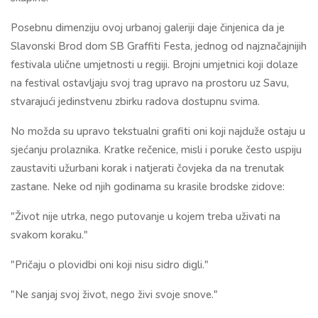
Posebnu dimenziju ovoj urbanoj galeriji daje činjenica da je
Slavonski Brod dom SB Graffiti Festa, jednog od najznačajnijih
festivala ulične umjetnosti u regiji. Brojni umjetnici koji dolaze
na festival ostavljaju svoj trag upravo na prostoru uz Savu,
stvarajući jedinstvenu zbirku radova dostupnu svima.
No možda su upravo tekstualni grafiti oni koji najduže ostaju u
sjećanju prolaznika. Kratke rečenice, misli i poruke često uspiju
zaustaviti užurbani korak i natjerati čovjeka da na trenutak
zastane. Neke od njih godinama su krasile brodske zidove:
"Život nije utrka, nego putovanje u kojem treba uživati na
svakom koraku."
"Pričaju o plovidbi oni koji nisu sidro digli."
"Ne sanjaj svoj život, nego živi svoje snove."