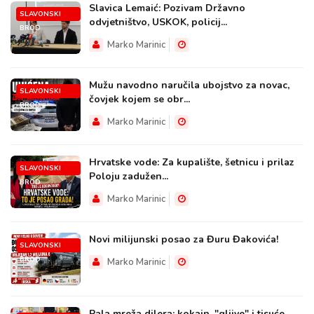
Slavica Lemaić: Pozivam Državno
SLAVONSKI
odvjetništvo, USKOK, policij...
BROD
Marko Marinic
Mužu navodno naručila ubojstvo za novac,
SLAVONSKI
čovjek kojem se obr...
BROD
Marko Marinic
Hrvatske vode: Za kupalište, šetnicu i prilaz
SLAVONSKI
Poloju zadužen...
BROD
Marko Marinic
Novi milijunski posao za Đuru Đakovića!
SLAVONSKI
BROD
Marko Marinic
Pala mreža dilera: kokain, "gljive" i tisuće