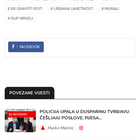
# SB GRAFFITI FEST
# URBANA UMJETNOST
# MURALI
# FILIP MRVELJ
FACEBOOK
POVEZANE VIJESTI
POLICIJA UPALA U DUSPARINU TVRĐAVU:
SLAVONSKI
ČEŠLJAJU POSLOVE, PIJESA...
BROD
Marko Marinic