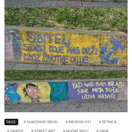
TAGS:
# SLAVONSKI BROD
# BRODSKI KEJ
# ŠETNICA
# GRAFITI
# STREET ART
# MUDRE MISLI
# SAVA