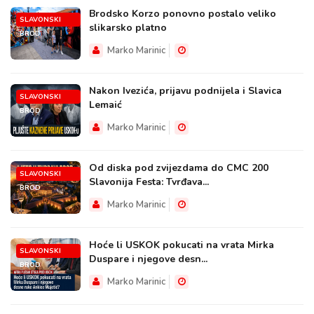
Brodsko Korzo ponovno postalo veliko
SLAVONSKI
slikarsko platno
BROD
Marko Marinic
Nakon Ivezića, prijavu podnijela i Slavica
SLAVONSKI
Lemaić
BROD
Marko Marinic
Od diska pod zvijezdama do CMC 200
SLAVONSKI
Slavonija Festa: Tvrđava...
BROD
Marko Marinic
Hoće li USKOK pokucati na vrata Mirka
SLAVONSKI
Duspare i njegove desn...
BROD
Marko Marinic