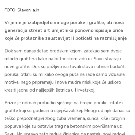
FOTO: Slavonija.in
Vrijeme je izblijedjelo mnoge poruke i grafite, ali nova
generacija street art umjetnika ponovno ispisuje priče
koje će prolaznike zaustavljati i poticati na razmišljanje
Dok sam danas šetao brodskim kejom, zatekao sam dvoje
mladih grafitera kako na betonskom zidu uz Savu stvaraju
nove grafite. Dok su pažljivo iscrtavali slova i obrise budućih
poruka, otkrili su mi kako ovoga puta ne rade samo vizualne
motive, nego pripremaju i nove mudre misli koje će uskoro
krasiti jednu od najljepših šetnica u Hrvatskoj.
Prizor je odmah probudio sjećanje na brojne poruke, citate i
grafite koji su godinama uljepšavali kej. Mnogi od njih danas su
teško prepoznatljivi zbog zuba vremena, sunca, kiše i brojnih
poplava koje su ostavile trag na betonskim površinama uz
Savu. No upravo zato raduje činjenica da nastaju novi radovi