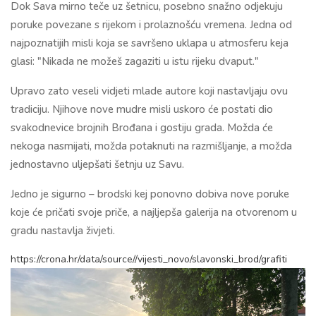
Dok Sava mirno teče uz šetnicu, posebno snažno odjekuju
poruke povezane s rijekom i prolaznošću vremena. Jedna od
najpoznatijih misli koja se savršeno uklapa u atmosferu keja
glasi: "Nikada ne možeš zagaziti u istu rijeku dvaput."
Upravo zato veseli vidjeti mlade autore koji nastavljaju ovu
tradiciju. Njihove nove mudre misli uskoro će postati dio
svakodnevice brojnih Brođana i gostiju grada. Možda će
nekoga nasmijati, možda potaknuti na razmišljanje, a možda
jednostavno uljepšati šetnju uz Savu.
Jedno je sigurno – brodski kej ponovno dobiva nove poruke
koje će pričati svoje priče, a najljepša galerija na otvorenom u
gradu nastavlja živjeti.
https://crona.hr/data/source//vijesti_novo/slavonski_brod/grafiti