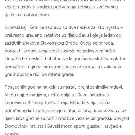
koji će nastaviti tradiciju pretvaranja šetnice u svojevrsnu
galeriju na otvorenom.
Brodski kej i šetnica zapravo su dva naziva za isto mjesto –
prekrasno uređeno šetalište uz rijeku Savu koje je jedan od
zaštitnih znakova Slavonskog Broda. Ovdje se priroda,
povijest i urbana umjetnost susreću na jedinstven način.
Dugački betonski zid obaloutvrde godinama služi kao platno
domaćim i regionalnim street art umjetnicima, a svaki novi
grafit postaje dio identiteta grada.
Posljednjih godina na keju su nastali brojni zanimljivi radovi.
Među najpoznatijima, nešto dalje uz Savu, nalazi se i
impresivna 3D umjetnička iluzija Filipa Mrvelja koja iz
određenog kuta stvara nevjerojatan osjećaj dubine. Zidovi uz
rijeku kroz godine su nosili i motive vezane uz gradsku povijest,
Domovinski rat, stari Savski most, sport, glazbu i navijačke
skupine.