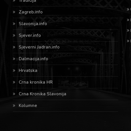
Tradicija
Zagreb.info
Slavonija.info
Sjever.info
Sjeverni Jadran.info
Dalmacija.info
Hrvatska
Crna kronika HR
Crna Kronika Slavonija
Kolumne