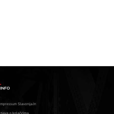
INFO
Impressum Slavonija.In
Izjava o kolačićima