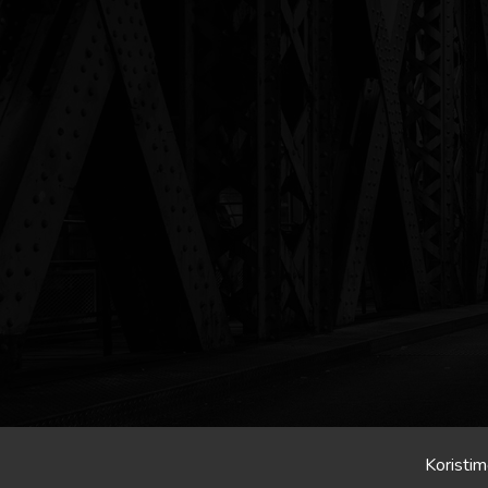
Koristim
Crona.hr/Slavonija.in © 2026 Sva prava pridrzana.