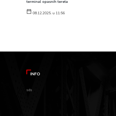
terminal opasnih tereta
08.12.2025. u 11:56
INFO
sds