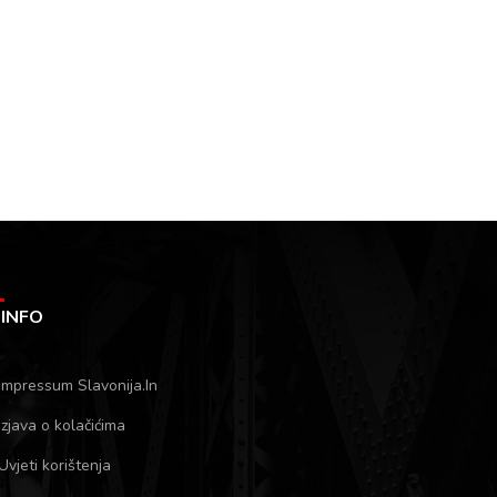
INFO
Impressum Slavonija.In
Izjava o kolačićima
Uvjeti korištenja