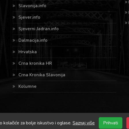
Slavonija.info
Sjever.info
Sjeverni Jadran.info
Dalmacija.info
Hrvatska
Crna kronika HR
Crna Kronika Slavonija
Kolumne
o kolačiće za bolje iskustvo i oglase.
Saznaj više
Prihvati