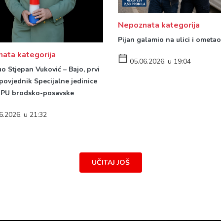
Nepoznata kategorija
Pijan galamio na ulici i ometa
ata kategorija
05.06.2026. u 19:04
o Stjepan Vuković – Bajo, prvi
apovjednik Specijalne jedinice
e PU brodsko-posavske
6.2026. u 21:32
UČITAJ JOŠ