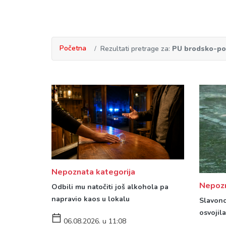
Početna
Rezultati pretrage za:
PU brodsko-po
Nepoznata kategorija
Nepozn
Odbili mu natočiti još alkohola pa
napravio kaos u lokalu
Slavonc
osvojil
06.08.2026. u 11:08