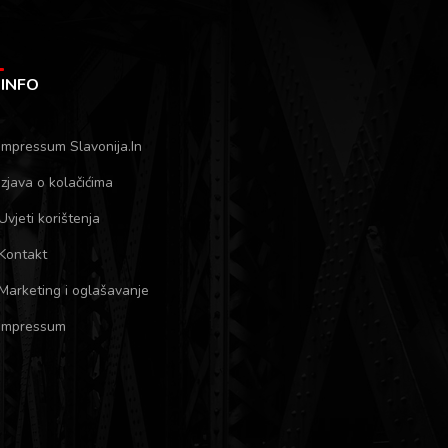
INFO
Impressum Slavonija.In
Izjava o kolačićima
Uvjeti korištenja
Kontakt
Marketing i oglašavanje
Impressum