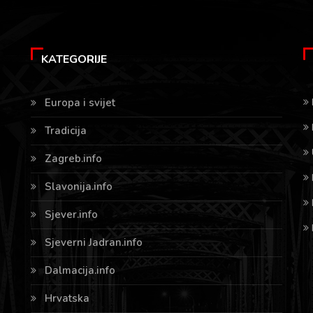
KATEGORIJE
Europa i svijet
Tradicija
Zagreb.info
Slavonija.info
Sjever.info
Sjeverni Jadran.info
Dalmacija.info
Hrvatska