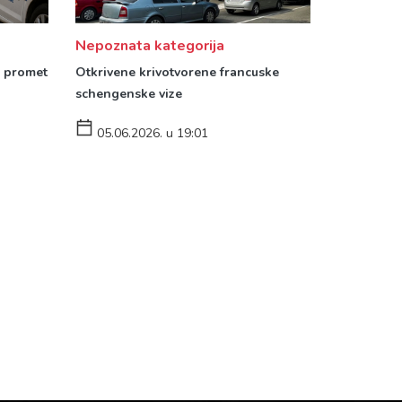
Nepoznata kategorija
o promet
Otkrivene krivotvorene francuske
schengenske vize
05.06.2026. u 19:01