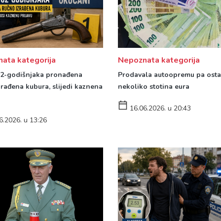
ata kategorija
Nepoznata kategorija
62-godišnjaka pronađena
Prodavala autoopremu pa osta
zrađena kubura, slijedi kaznena
nekoliko stotina eura
16.06.2026. u 20:43
6.2026. u 13:26