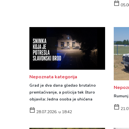
05.0
Nepoznata kategorija
Grad je dva dana gledao brutalno
Nepozn
premlaćivanje, a policija tek šturo
Rumunj 
objavila: Jedna osoba je uhićena
21.0
28.07.2026. u 18:42