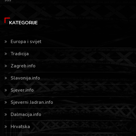
KATEGORIJE
Europa i svijet
Tradicija
Zagreb.info
Slavonija.info
Sjever.info
Sjeverni Jadran.info
Dalmacija.info
Hrvatska