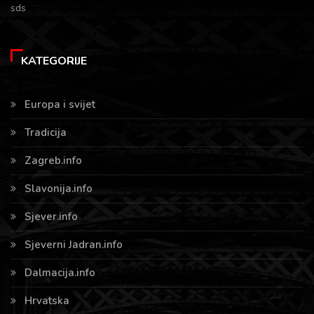
sds
KATEGORIJE
Europa i svijet
Tradicija
Zagreb.info
Slavonija.info
Sjever.info
Sjeverni Jadran.info
Dalmacija.info
Hrvatska