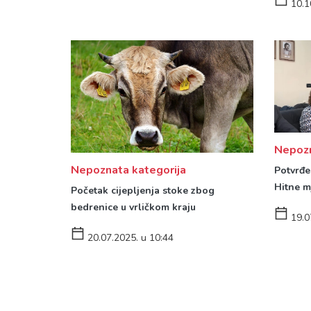
10.1
Nepozn
Nepoznata kategorija
Potvrđe
Hitne m
Početak cijepljenja stoke zbog
bedrenice u vrličkom kraju
19.0
20.07.2025. u 10:44