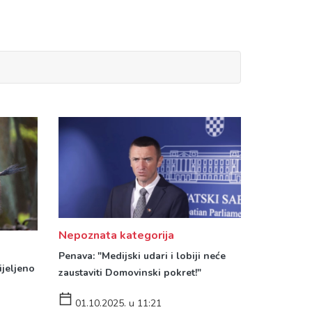
Nepoznata kategorija
Penava: "Medijski udari i lobiji neće
ijeljeno
zaustaviti Domovinski pokret!"
01.10.2025. u 11:21