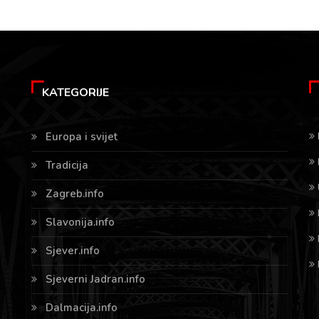
KATEGORIJE
Europa i svijet
Tradicija
Zagreb.info
Slavonija.info
Sjever.info
Sjeverni Jadran.info
Dalmacija.info