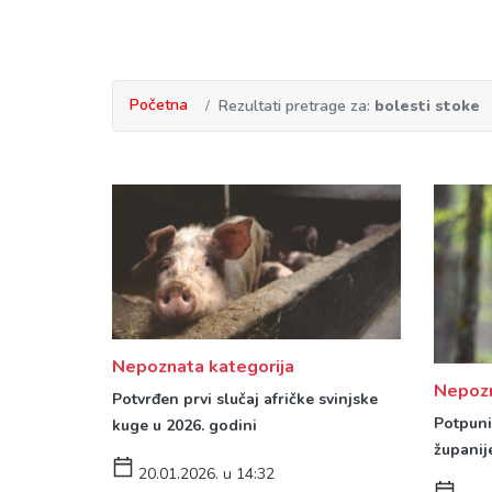
Početna
Rezultati pretrage za:
bolesti stoke
Nepoznata kategorija
Nepozn
Potvrđen prvi slučaj afričke svinjske
Potpuni 
kuge u 2026. godini
županij
20.01.2026. u 14:32