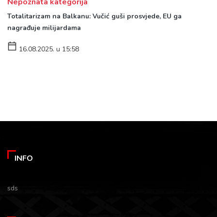
Nepoznata kategorija
Totalitarizam na Balkanu: Vučić guši prosvjede, EU ga
nagrađuje milijardama
16.08.2025. u 15:58
INFO
sds