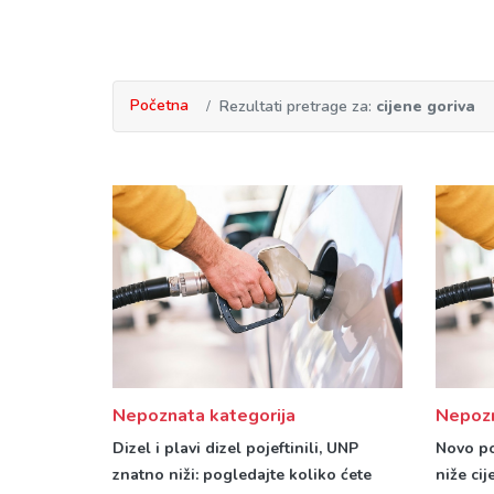
Početna
Rezultati pretrage za:
cijene goriva
Nepoznata kategorija
Nepozn
Dizel i plavi dizel pojeftinili, UNP
Novo po
znatno niži: pogledajte koliko ćete
niže cij