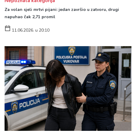
Nepoznata kategorija
Za volan sjeli mrtvi pijani: jedan završio u zatvoru, drugi
napuhao čak 2,71 promil
11.06.2026. u 20:10