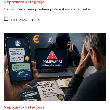
Nepoznata kategorija
Osumnjičena žena predana pritvorskom nadzorniku
05.06.2026. u 19:19
Nepoznata kategorija