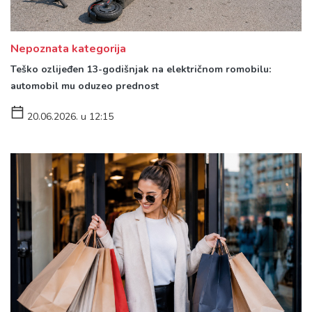
Nepoznata kategorija
Teško ozlijeđen 13-godišnjak na električnom romobilu:
automobil mu oduzeo prednost
20.06.2026. u 12:15