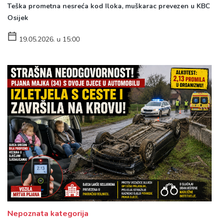
Teška prometna nesreća kod Iloka, muškarac prevezen u KBC
Osijek
19.05.2026. u 15:00
Nepoznata kategorija