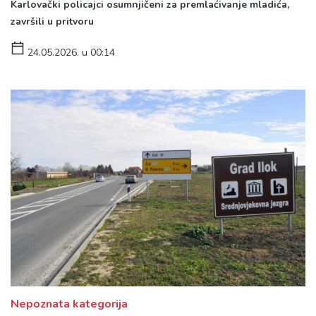
Karlovački policajci osumnjičeni za premlaćivanje mladića,
završili u pritvoru
24.05.2026. u 00:14
Nepoznata kategorija