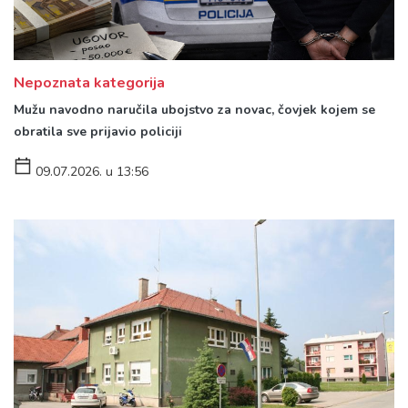
Nepoznata kategorija
Mužu navodno naručila ubojstvo za novac, čovjek kojem se
obratila sve prijavio policiji
09.07.2026. u 13:56