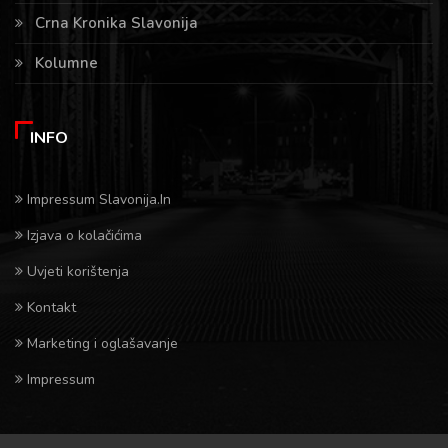
Crna Kronika Slavonija
Kolumne
INFO
Impressum Slavonija.In
Izjava o kolačićima
Uvjeti korištenja
Kontakt
Marketing i oglašavanje
Impressum