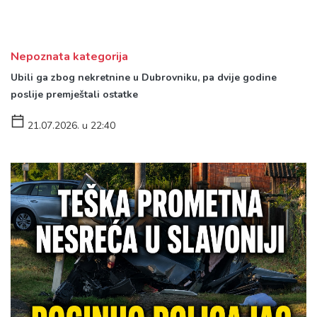
Nepoznata kategorija
Ubili ga zbog nekretnine u Dubrovniku, pa dvije godine
poslije premještali ostatke
21.07.2026. u 22:40