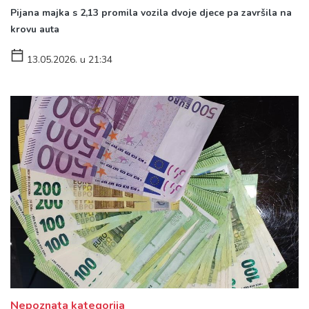
Pijana majka s 2,13 promila vozila dvoje djece pa završila na
krovu auta
13.05.2026. u 21:34
Nepoznata kategorija