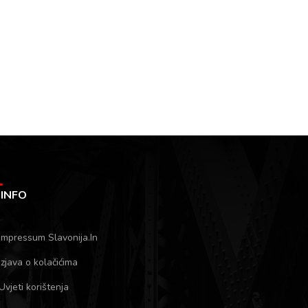
INFO
Impressum Slavonija.In
Izjava o kolačićima
Uvjeti korištenja