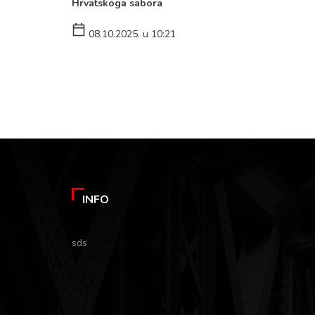
Hrvatskoga sabora
08.10.2025. u 10:21
INFO
sds