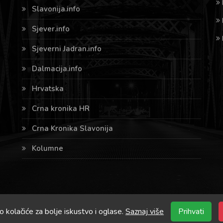
Slavonija.info
Sjever.info
Sjeverni Jadran.info
Dalmacija.info
Hrvatska
Crna kronika HR
Crna Kronika Slavonija
Kolumne
o kolačiće za bolje iskustvo i oglase.
Saznaj više
Prihvati