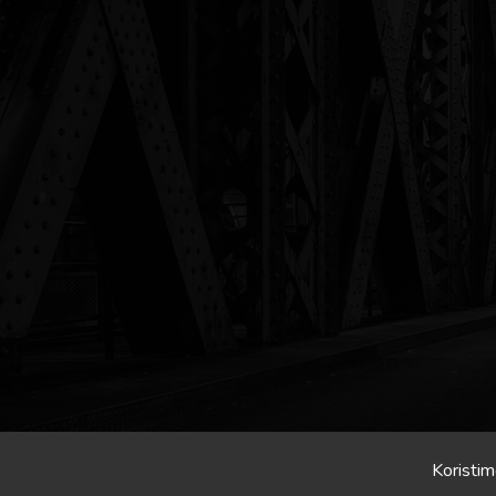
Koristim
Crona.hr/Slavonija.in © 2026 Sva prava pridrzana.