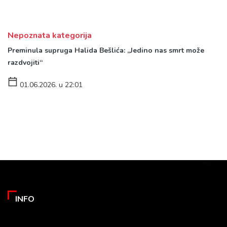
Nepoznata kategorija
Preminula supruga Halida Bešlića: „Jedino nas smrt može
razdvojiti“
01.06.2026. u 22:01
INFO