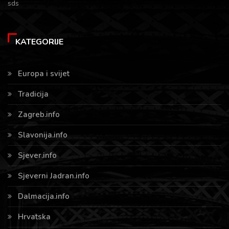
sds
KATEGORIJE
Europa i svijet
Tradicija
Zagreb.info
Slavonija.info
Sjever.info
Sjeverni Jadran.info
Dalmacija.info
Hrvatska