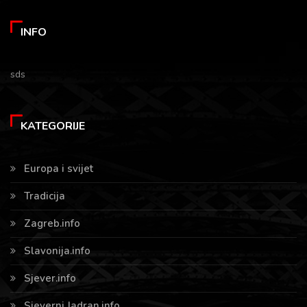
INFO
sds
KATEGORIJE
Europa i svijet
Tradicija
Zagreb.info
Slavonija.info
Sjever.info
Sjeverni Jadran.info