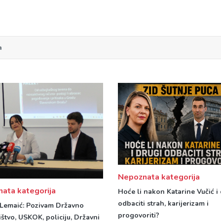
a
Nepoznata kategorija
ata kategorija
Hoće li nakon Katarine Vučić i
odbaciti strah, karijerizam i
 Lemaić: Pozivam Državno
progovoriti?
ištvo, USKOK, policiju, Državni