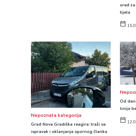
ured za 
tijela
15.0
Nepozn
Od dan
linija 
Nepoznata kategorija
12.0
Grad Nova Gradiška reagira: traži se
ispravak i uklanjanje spornog članka