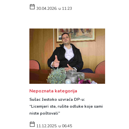
30.04.2026. u 11:23
Nepoznata kategorija
Sušac žestoko uzvraća DP-u:
“Licemjeri ste, rušite odluke koje sami
niste poštovali”
11.12.2025. u 06:45