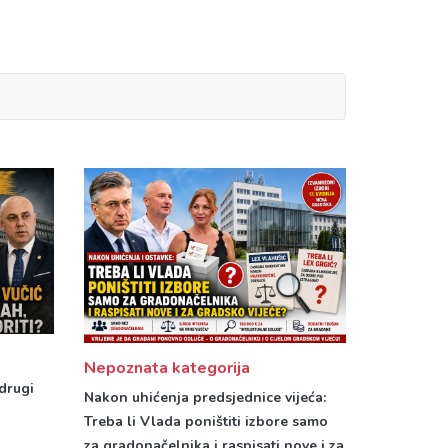
Nepoznata kategorija
 drugi
Nakon uhićenja predsjednice vijeća:
Treba li Vlada poništiti izbore samo
za gradonačelnika i raspisati nove i za