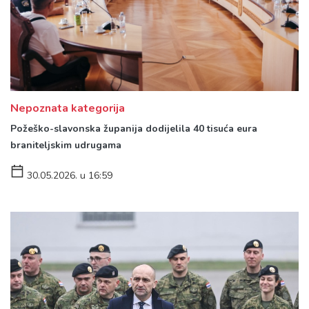
Nepoznata kategorija
Požeško-slavonska županija dodijelila 40 tisuća eura
braniteljskim udrugama
30.05.2026. u 16:59