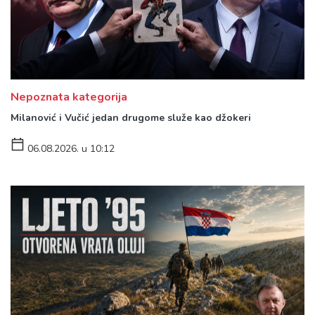
Nepoznata kategorija
Milanović i Vučić jedan drugome služe kao džokeri
06.08.2026. u 10:12