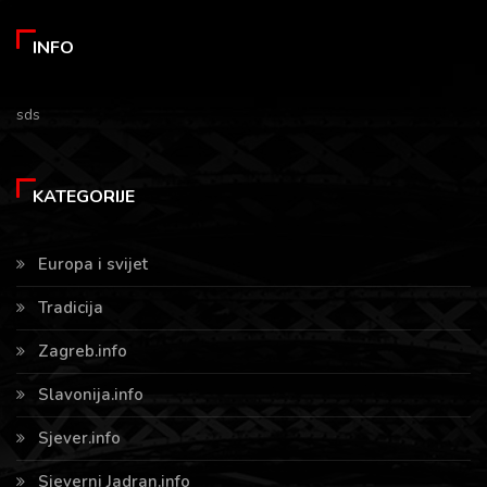
INFO
sds
KATEGORIJE
Europa i svijet
Tradicija
Zagreb.info
Slavonija.info
Sjever.info
Sjeverni Jadran.info