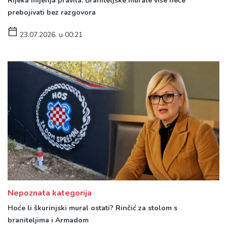
Rijeka mijenja pravila: Braniteljske murale više neće
prebojivati bez razgovora
23.07.2026. u 00:21
Nepoznata kategorija
Hoće li škurinjski mural ostati? Rinčić za stolom s
braniteljima i Armadom