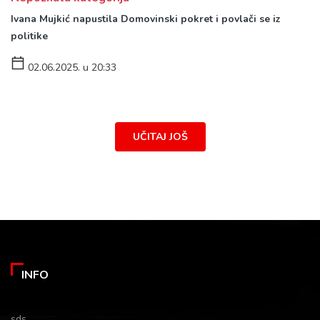
Ivana Mujkić napustila Domovinski pokret i povlači se iz
politike
02.06.2025. u 20:33
UČITAJ JOŠ
INFO
sds