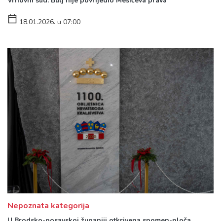
Vrhovni sud: Bulj nije povrijedio Mesićeva prava
18.01.2026. u 07:00
Nepoznata kategorija
U Brodsko-posavskoj županiji otkrivena spomen-ploča