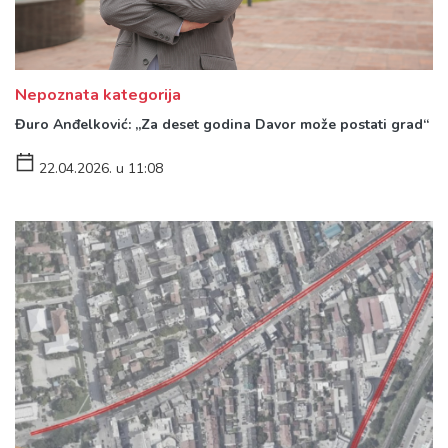
Nepoznata kategorija
Đuro Anđelković: „Za deset godina Davor može postati grad“
22.04.2026. u 11:08