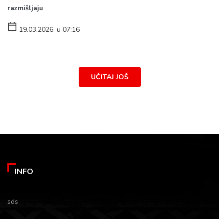
razmišljaju
19.03.2026. u 07:16
UČITAJ JOŠ
INFO
sds