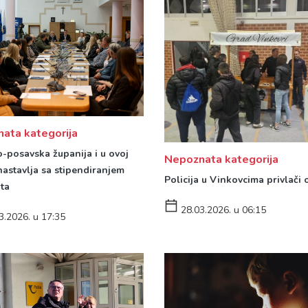
ata kategorija
-posavska županija i u ovoj
Nepoznata kategorija
nastavlja sa stipendiranjem
Policija u Vinkovcima privlači
ta
28.03.2026. u 06:15
3.2026. u 17:35