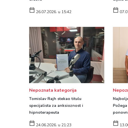
07.0
26.07.2026. u 15:42
Nepoznata kategorija
Nepozn
Tomislav Rajh stekao titulu
Najbolj
specijalista za anksioznost i
Požega 
hipnoterapeuta
ponovn
24.06.2026. u 21:23
13.0