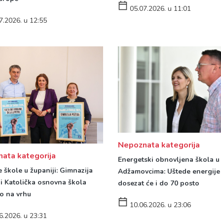
05.07.2026. u 11:01
7.2026. u 12:55
Nepoznata kategorija
ata kategorija
Energetski obnovljena škola u
e škole u županiji: Gimnazija
Adžamovcima: Uštede energije
i Katolička osnovna škola
dosezat će i do 70 posto
o na vrhu
10.06.2026. u 23:06
6.2026. u 23:31