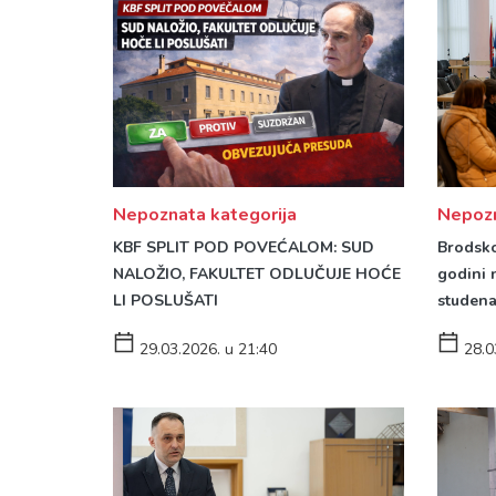
Nepozn
Nepoznata kategorija
Brodsko
KBF SPLIT POD POVEĆALOM: SUD
godini 
NALOŽIO, FAKULTET ODLUČUJE HOĆE
studena
LI POSLUŠATI
28.0
29.03.2026. u 21:40