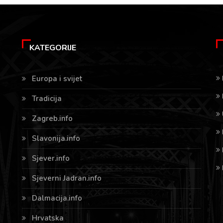
KATEGORIJE
Europa i svijet
Tradicija
Zagreb.info
Slavonija.info
Sjever.info
Sjeverni Jadran.info
Dalmacija.info
Hrvatska