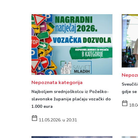
Nepozn
Nepoznata kategorija
Sveučili
Najboljem srednjoškolcu iz Požeško-
gdje se
slavonske županije plaćaju vozački do
18.0
1.000 eura
11.05.2026. u 20:31