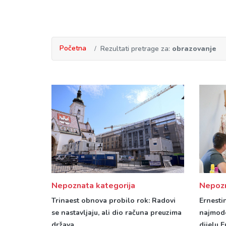
Početna
Rezultati pretrage za:
obrazovanje
Nepozn
Nepoznata kategorija
Ernesti
Trinaest obnova probilo rok: Radovi
najmode
se nastavljaju, ali dio računa preuzima
dijelu 
država