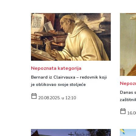
Nepoznata kategorija
Bernard iz Clairvauxa – redovnik koji
Nepozn
je oblikovao svoje stoljeće
Danas s
20.08.2025. u 12:10
zaštitni
16.0