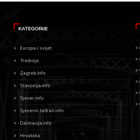
KATEGORIJE
Europa i svijet
Tradicija
Zagreb.info
Slavonija.info
Sjever.info
Sjeverni Jadran.info
Dalmacija.info
Hrvatska