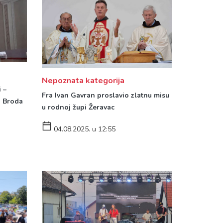
Nepoznata kategorija
 –
Fra Ivan Gavran proslavio zlatnu misu
g Broda
u rodnoj župi Žeravac
04.08.2025. u 12:55