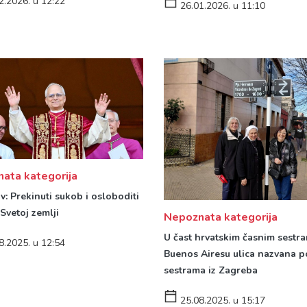
2.2026. u 12:22
26.01.2026. u 11:10
ata kategorija
v: Prekinuti sukob i osloboditi
Svetoj zemlji
Nepoznata kategorija
U čast hrvatskim časnim sestra
8.2025. u 12:54
Buenos Airesu ulica nazvana p
sestrama iz Zagreba
25.08.2025. u 15:17