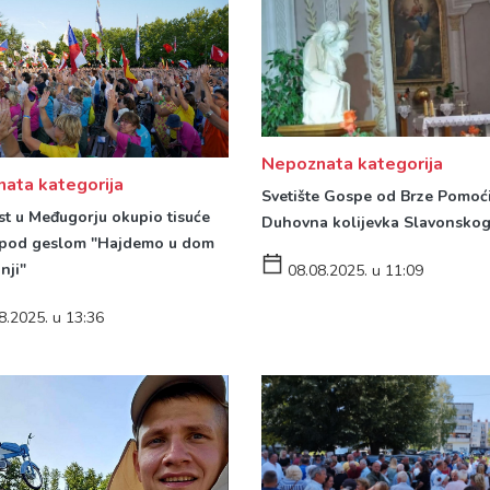
Nepoznata kategorija
ata kategorija
Svetište Gospe od Brze Pomoći
st u Međugorju okupio tisuće
Duhovna kolijevka Slavonsko
 pod geslom "Hajdemo u dom
nji"
08.08.2025. u 11:09
8.2025. u 13:36