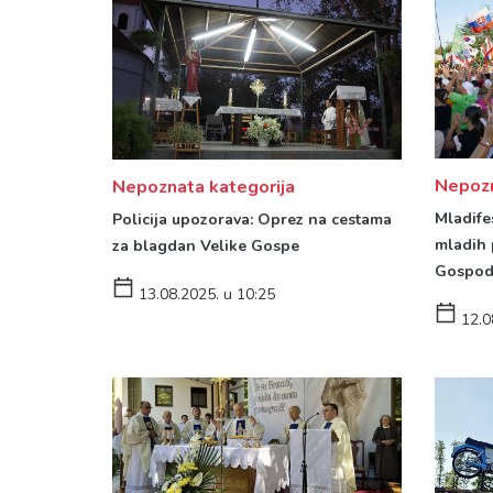
Nepozn
Nepoznata kategorija
Mladife
Policija upozorava: Oprez na cestama
mladih
za blagdan Velike Gospe
Gospod
13.08.2025. u 10:25
12.0