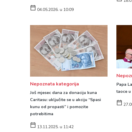
18.0
04.05.2026. u 10:09
Nepozn
Nepoznata kategorija
Papa La
taoce u 
Još mjesec dana za donaciju kuna
Caritasu: uključite se u akciju “Spasi
27.0
kunu od propasti” i pomozite
potrebitima
13.11.2025. u 11:42