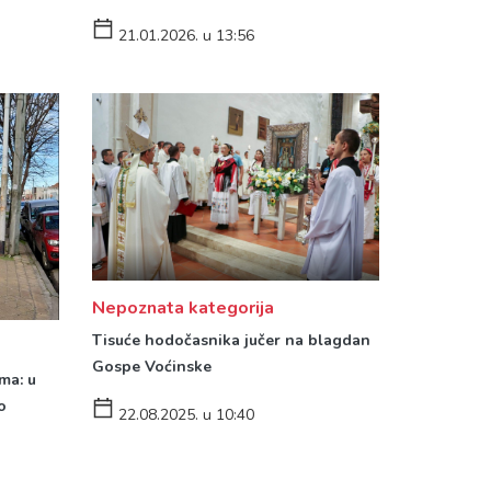
21.01.2026. u 13:56
Nepoznata kategorija
Tisuće hodočasnika jučer na blagdan
Gospe Voćinske
ma: u
o
22.08.2025. u 10:40