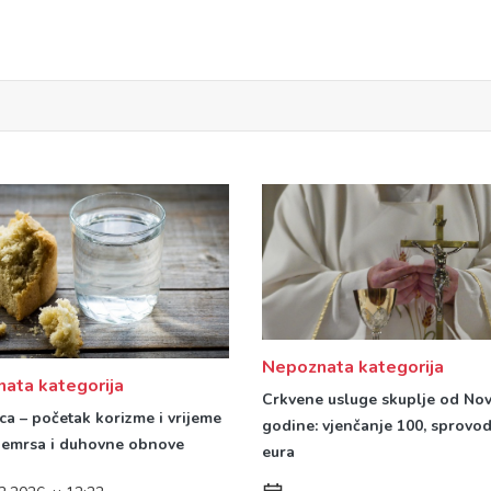
Nepoznata kategorija
ata kategorija
Crkvene usluge skuplje od No
ca – početak korizme i vrijeme
godine: vjenčanje 100, sprovo
nemrsa i duhovne obnove
eura