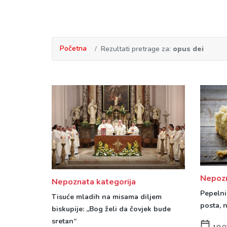
Početna
Rezultati pretrage za:
opus dei
Nepozn
Nepoznata kategorija
Pepelni
Tisuće mladih na misama diljem
posta, 
biskupije: „Bog želi da čovjek bude
sretan“