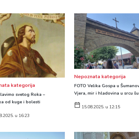
Nepoznata kategorija
ata kategorija
FOTO Velika Gospa u Šumanov
Vjera, mir i hladovina u srcu š
lavimo svetog Roka –
ka od kuge i bolesti
15.08.2025. u 12:15
8.2025. u 16:23