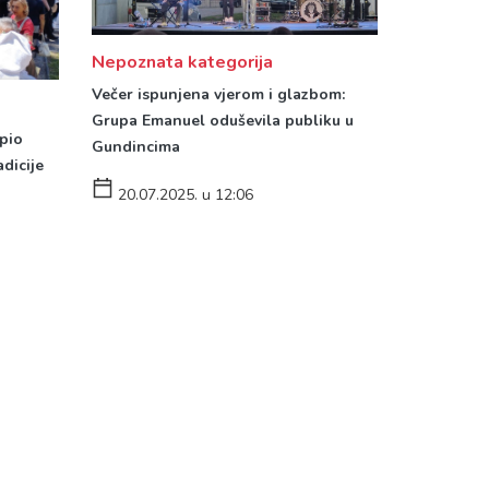
Nepoznata kategorija
Večer ispunjena vjerom i glazbom:
Grupa Emanuel oduševila publiku u
upio
Gundincima
adicije
20.07.2025. u 12:06