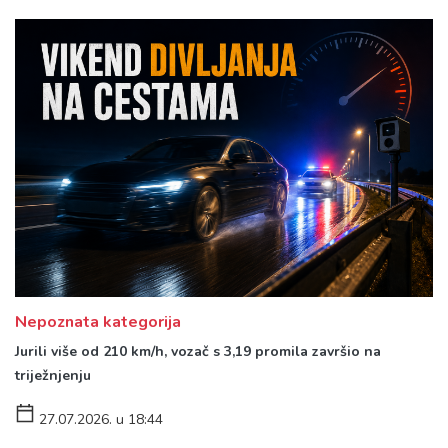
Nepoznata kategorija
Jurili više od 210 km/h, vozač s 3,19 promila završio na
triježnjenju
27.07.2026. u 18:44