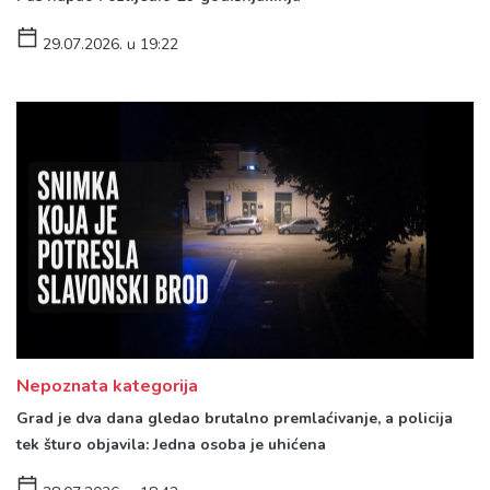
29.07.2026. u 19:22
Nepoznata kategorija
Grad je dva dana gledao brutalno premlaćivanje, a policija
tek šturo objavila: Jedna osoba je uhićena