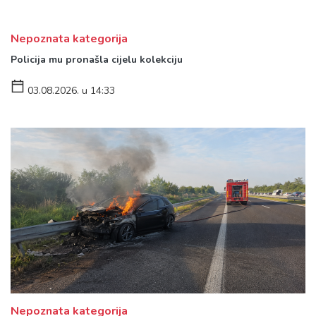
Nepoznata kategorija
Policija mu pronašla cijelu kolekciju
03.08.2026. u 14:33
Nepoznata kategorija