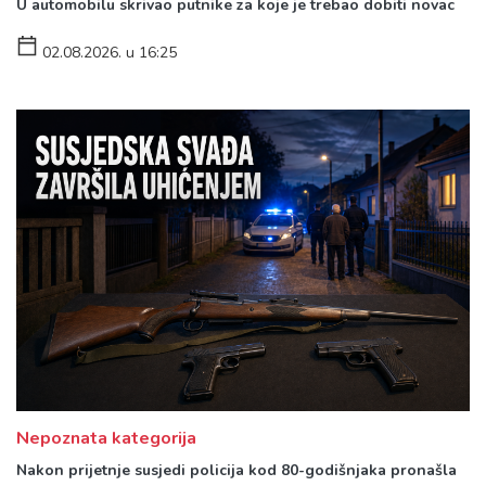
U automobilu skrivao putnike za koje je trebao dobiti novac
02.08.2026. u 16:25
Nepoznata kategorija
Nakon prijetnje susjedi policija kod 80-godišnjaka pronašla