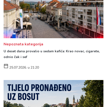
Nepoznata kategorija
U deset dana provalio u sedam kafića: Krao novac, cigarete,
odnio čak i sef
25.07.2026. u 21:20