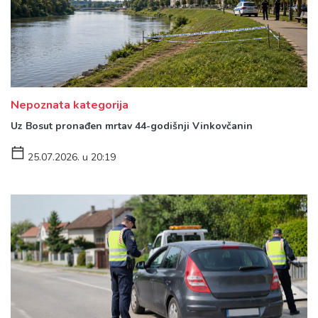
Nepoznata kategorija
Uz Bosut pronađen mrtav 44-godišnji Vinkovčanin
25.07.2026. u 20:19