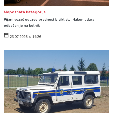
Nepoznata kategorija
Pijani vozač oduzeo prednost biciklistu: Nakon udara
odbačen je na kolnik
23.07.2026. u 14:26