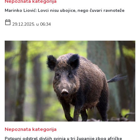
Nepoznata kategorija
Marinko Liović: Lovci nisu ubojice, nego čuvari ravnoteže
29.12.2025. u 06:34
Nepoznata kategorija
Potpuni odstrel divljih svinja u tri županije zbog afričke