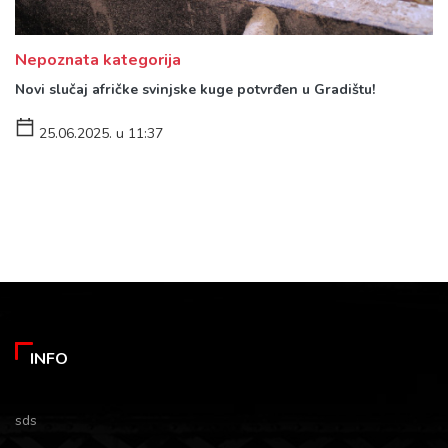
Nepoznata kategorija
Novi slučaj afričke svinjske kuge potvrđen u Gradištu!
25.06.2025. u 11:37
INFO
sds