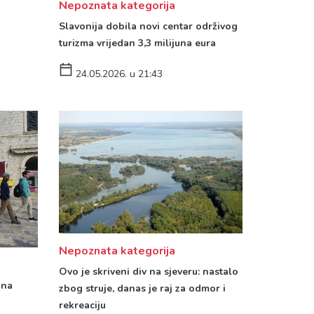
Nepoznata kategorija
Slavonija dobila novi centar održivog
turizma vrijedan 3,3 milijuna eura
24.05.2026. u 21:43
Nepoznata kategorija
Ovo je skriveni div na sjeveru: nastalo
 na
zbog struje, danas je raj za odmor i
rekreaciju