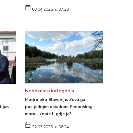
03.04.2026. u 07:28
Nepoznata kategorija
Modro oko Slavonije: Zovu ga
posljednjim ostatkom Panonskog
lijun
mora – znate li gdje je?
22.03.2026. u 06:24