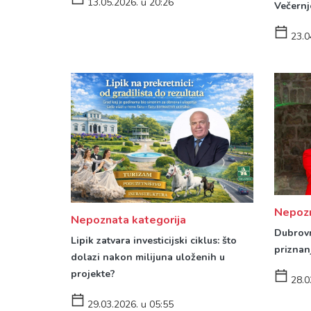
13.05.2026. u 20:26
Večernj
23.0
Nepozn
Nepoznata kategorija
Dubrovn
Lipik zatvara investicijski ciklus: što
priznanj
dolazi nakon milijuna uloženih u
projekte?
28.0
29.03.2026. u 05:55