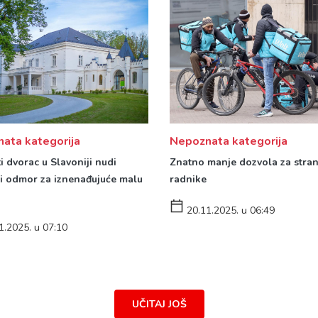
ata kategorija
Nepoznata kategorija
i dvorac u Slavoniji nudi
Znatno manje dozvola za stra
i odmor za iznenađujuće malu
radnike
20.11.2025. u 06:49
1.2025. u 07:10
UČITAJ JOŠ