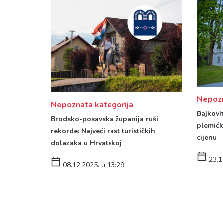
Nepozn
Nepoznata kategorija
Bajkovit
Brodsko-posavska županija ruši
plemićk
rekorde: Najveći rast turističkih
cijenu
dolazaka u Hrvatskoj
23.1
08.12.2025. u 13:29