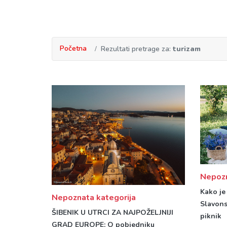
Početna
Rezultati pretrage za:
turizam
Nepozn
Kako je 
Nepoznata kategorija
Slavons
ŠIBENIK U UTRCI ZA NAJPOŽELJNIJI
piknik
GRAD EUROPE: O pobjedniku