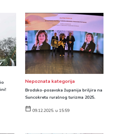
Nepoznata kategorija
io
ni!
Brodsko-posavska županija briljira na
Suncokretu ruralnog turizma 2025.
09.12.2025. u 15:59