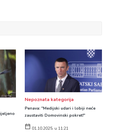
Nepoznata kategorija
Penava: "Medijski udari i lobiji neće
ijeljeno
zaustaviti Domovinski pokret!"
01.10.2025. u 11:21