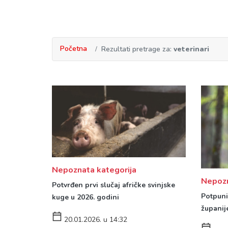
Početna
Rezultati pretrage za:
veterinari
Nepoznata kategorija
Nepozn
Potvrđen prvi slučaj afričke svinjske
Potpuni 
kuge u 2026. godini
županij
20.01.2026. u 14:32