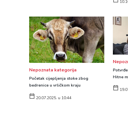
10.1
Nepozn
Nepoznata kategorija
Potvrđe
Hitne m
Početak cijepljenja stoke zbog
bedrenice u vrličkom kraju
19.0
20.07.2025. u 10:44