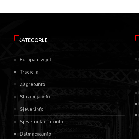
KATEGORIJE
Europa i svijet
Tradicija
Zagreb.info
Slavonija.info
Sjever.info
Sjeverni Jadran.info
Dalmacija.info