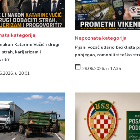
ata kategorija
Nepoznata kategorija
 nakon Katarine Vučić i drugi
Pijani vozač udario biciklista p
 strah, karijerizam i
pobjegao, romobilist teško st
riti?
29.06.2026. u 17:35
6.2026. u 20:01