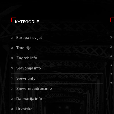
KATEGORIJE
Europa i svijet
Tradicija
Zagreb.info
Slavonija.info
Sjever.info
Sjeverni Jadran.info
Dalmacija.info
Hrvatska