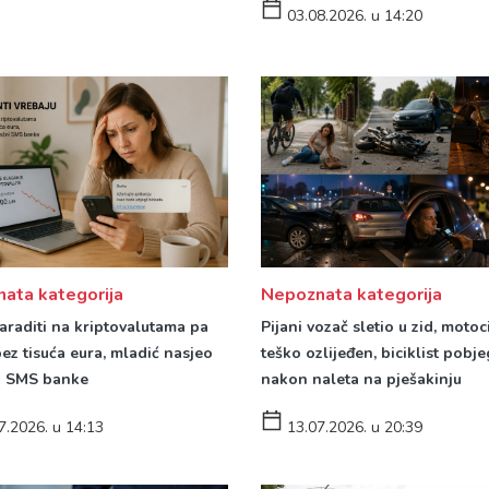
03.08.2026. u 14:20
ata kategorija
Nepoznata kategorija
zaraditi na kriptovalutama pa
Pijani vozač sletio u zid, motoci
bez tisuća eura, mladić nasjeo
teško ozlijeđen, biciklist pobj
i SMS banke
nakon naleta na pješakinju
7.2026. u 14:13
13.07.2026. u 20:39