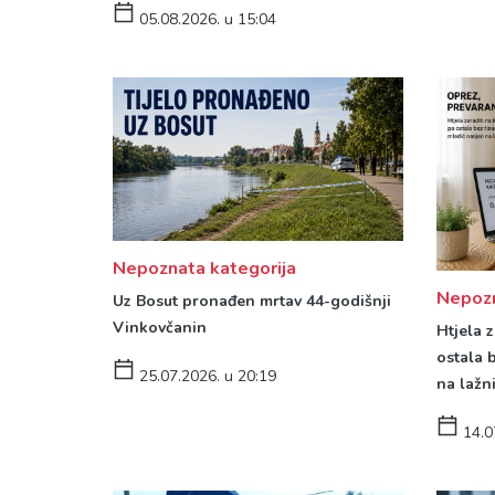
05.08.2026. u 15:04
Nepoznata kategorija
Nepozn
Uz Bosut pronađen mrtav 44-godišnji
Vinkovčanin
Htjela 
ostala 
25.07.2026. u 20:19
na lažn
14.0