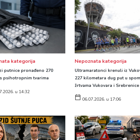
ata kategorija
Nepoznata kategorija
azi putnice pronađeno 270
Ultramaratonci krenuli iz Vuko
 s psihotropnim tvarima
227 kilometara dug put u spo
žrtvama Vukovara i Srebrenice
7.2026. u 14:32
06.07.2026. u 17:06