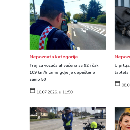
Nepoznata kategorija
Nepozn
Trojica vozača uhvaćena sa 92 i čak
U prtlj
109 km/h tamo gdje je dopušteno
tableta
samo 50
08.0
10.07.2026. u 11:50