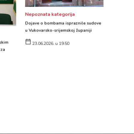
Nepoznata kategorija
Dojave o bombama ispraznile sudove
u Vukovarsko-srijemskoj županiji
skim
23.06.2026. u 19:50
 za