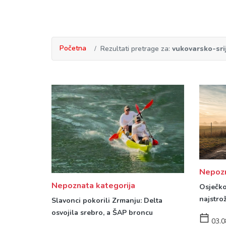
Početna
Rezultati pretrage za:
vukovarsko-sr
Nepozn
Nepoznata kategorija
Osječko
najstro
Slavonci pokorili Zrmanju: Delta
osvojila srebro, a ŠAP broncu
03.0