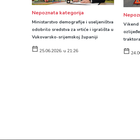
Nepoznata kategorija
Nepozn
Ministarstvo demografije i useljeništva
Vikend 
odobrilo sredstva za vrtiće i igrališta u
ozlijeđ
Vukovarsko-srijemskoj županiji
traktor
25.06.2026. u 21:26
24.0