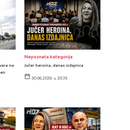
Nepoznata kategorija
vara na
Jučer heroina, danas izdajnica
men
30.06.2026. u 20:35