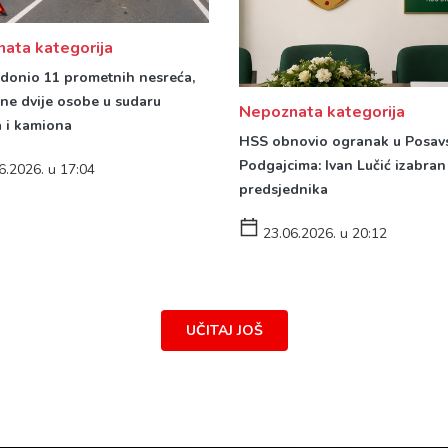
ata kategorija
donio 11 prometnih nesreća,
ene dvije osobe u sudaru
Nepoznata kategorija
a i kamiona
HSS obnovio ogranak u Posav
Podgajcima: Ivan Lučić izabran
6.2026. u 17:04
predsjednika
23.06.2026. u 20:12
UČITAJ JOŠ