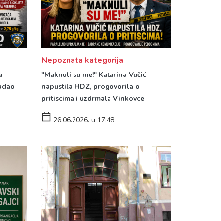
Nepoznata kategorija
a
"Maknuli su me!" Katarina Vučić
radao
napustila HDZ, progovorila o
pritiscima i uzdrmala Vinkovce
26.06.2026. u 17:48