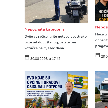
Nepozn
Nepoznata kategorija
Hoće li
Dvije vozačice jurile gotovo dvostruko
odbaciti
brže od dopuštenog, ostale bez
progovo
vozačke na mjesec dana
29.0
30.06.2026. u 17:42