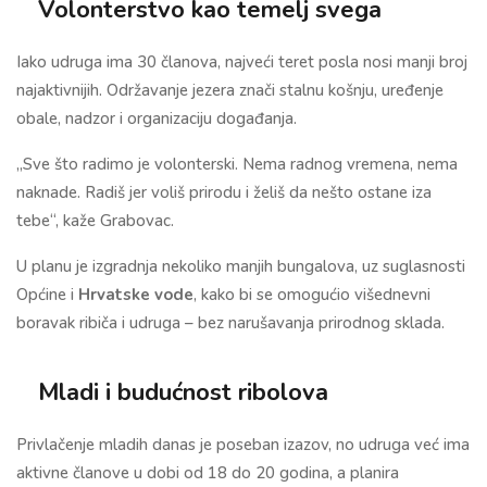
Volonterstvo kao temelj svega
Iako udruga ima 30 članova, najveći teret posla nosi manji broj
najaktivnijih. Održavanje jezera znači stalnu košnju, uređenje
obale, nadzor i organizaciju događanja.
„Sve što radimo je volonterski. Nema radnog vremena, nema
naknade. Radiš jer voliš prirodu i želiš da nešto ostane iza
tebe“, kaže Grabovac.
U planu je izgradnja nekoliko manjih bungalova, uz suglasnosti
Općine i
Hrvatske vode
, kako bi se omogućio višednevni
boravak ribiča i udruga – bez narušavanja prirodnog sklada.
Mladi i budućnost ribolova
Privlačenje mladih danas je poseban izazov, no udruga već ima
aktivne članove u dobi od 18 do 20 godina, a planira