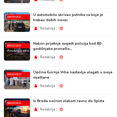
U automobilu skrivao putnike za koje je
BRODSKO-
trebao dobiti novac
POSAVSKA.INFO
Redakcija
Nakon prijetnje susjedi policija kod 80-
BRODSKO-
godišnjaka pronašla...
POSAVSKA.INFO
Redakcija
Općina Gornja Vrba nastavlja ulagati u svoje
BRODSKO-
mještane
POSAVSKA.INFO
Redakcija
Iz Broda noćnim vlakom ravno do Splita
BRODSKO-
POSAVSKA.INFO
Redakcija