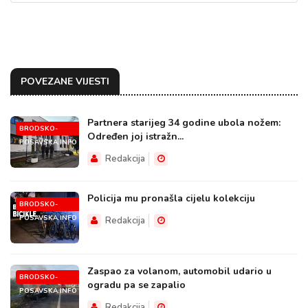
POVEZANE VIJESTI
Partnera starijeg 34 godine ubola nožem:
BRODSKO-
Određen joj istražn...
POSAVSKA.INFO
Redakcija
Policija mu pronašla cijelu kolekciju
BRODSKO-
POSAVSKA.INFO
Redakcija
Zaspao za volanom, automobil udario u
BRODSKO-
ogradu pa se zapalio
POSAVSKA.INFO
Redakcija