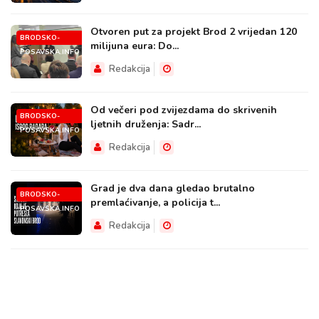
Otvoren put za projekt Brod 2 vrijedan 120
BRODSKO-
milijuna eura: Do...
POSAVSKA.INFO
Redakcija
Od večeri pod zvijezdama do skrivenih
BRODSKO-
ljetnih druženja: Sadr...
POSAVSKA.INFO
Redakcija
Grad je dva dana gledao brutalno
BRODSKO-
premlaćivanje, a policija t...
POSAVSKA.INFO
Redakcija