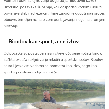
Formalni okvir za djelovanje osigurao je
Ribolovni savez
Brodsko-posavske županije
, koji gospodari vodom i udruzi
povjerava skrb nad jezerom. Time započinje dugotrajan proces
obnove, temeljen ne na brzom poribljavanju, nego na promjeni
filozofije.
Ribolov kao sport, a ne izlov
Od početka su postavljeni jasni ciljevi: očuvanje ribljeg fonda,
zaštita okoliša i uključivanje mladih u sportski ribolov. Ribolov
se na Ljeskovim vodama ne promatra kao izlov, nego kao
sport s pravilima i odgovornošću.