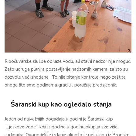
Ribočuvarske službe obilaze vodu, ali stalni nadzor nije moguć.
Zato udruga planira postavljanje nadzornih kamera, za što su
dozvole već ishođene. „To nije pitanje kontrole, nego zaštite
onoga što smo godinama gradili“, poručuje predsjednik.
Šaranski kup kao ogledalo stanja
Jedan od najvažnijih događaja u godini je Šaranski kup
„Ljeskove vode“, koji iz godine u godinu okuplja sve više
sudionika. Ovogodišnje izdanje okupilo je pet ekipa iz Brodsko-