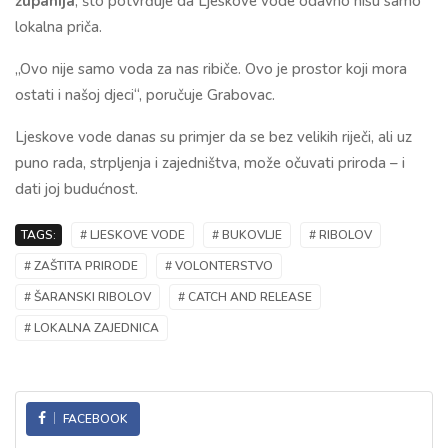
županija
, što potvrđuje da Ljeskove vode odavno nisu samo
lokalna priča.
„Ovo nije samo voda za nas ribiče. Ovo je prostor koji mora
ostati i našoj djeci“, poručuje Grabovac.
Ljeskove vode danas su primjer da se bez velikih riječi, ali uz
puno rada, strpljenja i zajedništva, može očuvati priroda – i
dati joj budućnost.
TAGS:
# LJESKOVE VODE
# BUKOVLJE
# RIBOLOV
# ZAŠTITA PRIRODE
# VOLONTERSTVO
# ŠARANSKI RIBOLOV
# CATCH AND RELEASE
# LOKALNA ZAJEDNICA
FACEBOOK