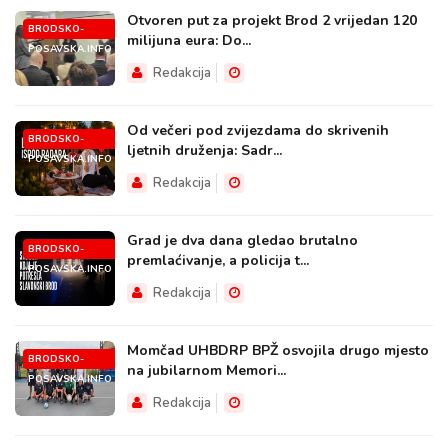
Otvoren put za projekt Brod 2 vrijedan 120
BRODSKO-
milijuna eura: Do...
POSAVSKA.INFO
Redakcija
Od večeri pod zvijezdama do skrivenih
BRODSKO-
ljetnih druženja: Sadr...
POSAVSKA.INFO
Redakcija
Grad je dva dana gledao brutalno
BRODSKO-
premlaćivanje, a policija t...
POSAVSKA.INFO
Redakcija
Momčad UHBDRP BPŽ osvojila drugo mjesto
BRODSKO-
na jubilarnom Memori...
POSAVSKA.INFO
Redakcija