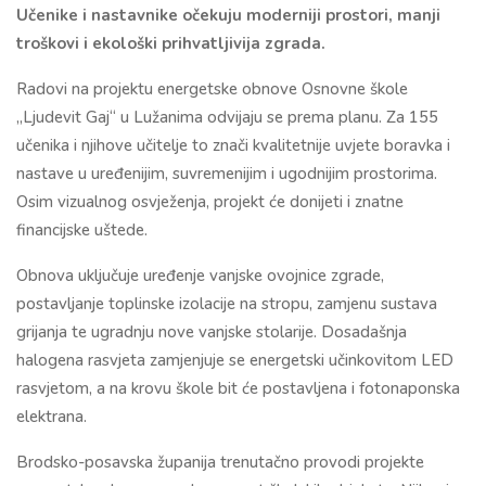
Učenike i nastavnike očekuju moderniji prostori, manji
troškovi i ekološki prihvatljivija zgrada.
Radovi na projektu energetske obnove Osnovne škole
„Ljudevit Gaj“ u Lužanima odvijaju se prema planu. Za 155
učenika i njihove učitelje to znači kvalitetnije uvjete boravka i
nastave u uređenijim, suvremenijim i ugodnijim prostorima.
Osim vizualnog osvježenja, projekt će donijeti i znatne
financijske uštede.
Obnova uključuje uređenje vanjske ovojnice zgrade,
postavljanje toplinske izolacije na stropu, zamjenu sustava
grijanja te ugradnju nove vanjske stolarije. Dosadašnja
halogena rasvjeta zamjenjuje se energetski učinkovitom LED
rasvjetom, a na krovu škole bit će postavljena i fotonaponska
elektrana.
Brodsko-posavska županija trenutačno provodi projekte