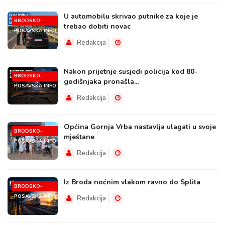
U automobilu skrivao putnike za koje je
BRODSKO-
trebao dobiti novac
POSAVSKA.INFO
Redakcija
Nakon prijetnje susjedi policija kod 80-
BRODSKO-
godišnjaka pronašla...
POSAVSKA.INFO
Redakcija
Općina Gornja Vrba nastavlja ulagati u svoje
BRODSKO-
mještane
POSAVSKA.INFO
Redakcija
Iz Broda noćnim vlakom ravno do Splita
BRODSKO-
POSAVSKA.INFO
Redakcija