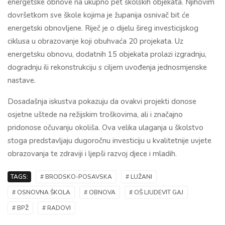
energetske obnove na ukupno pet školskih objekata. Njihovim
dovršetkom sve škole kojima je županija osnivač bit će
energetski obnovljene. Riječ je o dijelu šireg investicijskog
ciklusa u obrazovanje koji obuhvaća 20 projekata. Uz
energetsku obnovu, dodatnih 15 objekata prolazi izgradnju,
dogradnju ili rekonstrukciju s ciljem uvođenja jednosmjenske
nastave.
Dosadašnja iskustva pokazuju da ovakvi projekti donose
osjetne uštede na režijskim troškovima, ali i značajno
pridonose očuvanju okoliša. Ova velika ulaganja u školstvo
stoga predstavljaju dugoročnu investiciju u kvalitetnije uvjete
obrazovanja te zdraviji i ljepši razvoj djece i mladih.
TAGS:
# BRODSKO-POSAVSKA
# LUŽANI
# OSNOVNA ŠKOLA
# OBNOVA
# OŠ LJUDEVIT GAJ
# BPŽ
# RADOVI