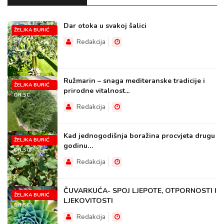
Dar otoka u svakoj šalici
ŽELJKA BURIĆ
DR.SC.
Redakcija
Ružmarin – snaga mediteranske tradicije i
ŽELJKA BURIĆ
prirodne vitalnost...
DR.SC.
Redakcija
Kad jednogodišnja boražina procvjeta drugu
ŽELJKA BURIĆ
godinu…
DR.SC.
Redakcija
ČUVARKUĆA- SPOJ LJEPOTE, OTPORNOSTI I
ŽELJKA BURIĆ
LJEKOVITOSTI
DR.SC.
Redakcija