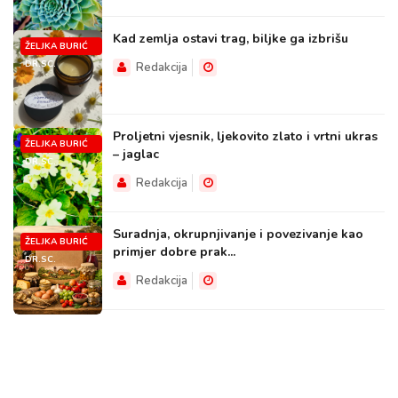
Kad zemlja ostavi trag, biljke ga izbrišu
ŽELJKA BURIĆ
DR.SC.
Redakcija
Proljetni vjesnik, ljekovito zlato i vrtni ukras
ŽELJKA BURIĆ
– jaglac
DR.SC.
Redakcija
Suradnja, okrupnjivanje i povezivanje kao
ŽELJKA BURIĆ
primjer dobre prak...
DR.SC.
Redakcija