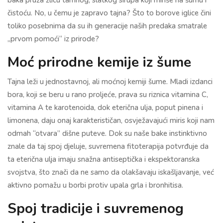
baka pruža žlicu tamnog, slatkog sirupa koji miriše na šumu i
čistoću. No, u čemu je zapravo tajna? Što to borove iglice čini
toliko posebnima da su ih generacije naših predaka smatrale
„prvom pomoći“ iz prirode?
Moć prirodne kemije iz šume
Tajna leži u jednostavnoj, ali moćnoj kemiji šume. Mladi izdanci
bora, koji se beru u rano proljeće, prava su riznica vitamina C,
vitamina A te karotenoida, dok eterična ulja, poput pinena i
limonena, daju onaj karakterističan, osvježavajući miris koji nam
odmah “otvara” dišne puteve. Dok su naše bake instinktivno
znale da taj spoj djeluje, suvremena fitoterapija potvrđuje da
ta eterična ulja imaju snažna antiseptička i ekspektoranska
svojstva, što znači da ne samo da olakšavaju iskašljavanje, već
aktivno pomažu u borbi protiv upala grla i bronhitisa.
Spoj tradicije i suvremenog