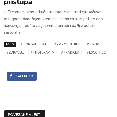
pristupa
U Escontecu smo odlučili tu dragocjenu tradiciju sačuvati i
prilagoditi današnjem vremenu, ne mijenjajući pritom ono
najvažnije – poštovanje prema prirodi i pažljiv odabir
sastojaka.
TAGS:
# BOROVE IGLICE
# PRIRODNI LIJEK
# SIRUP
# ZDRAVLJE
# FITOTERAPIJA
# TRADICIJA
# ESCONTEC
FACEBOOK
POVEZANE VIJESTI