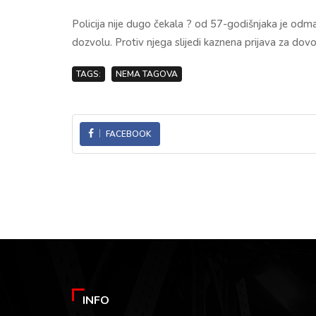
Policija nije dugo čekala ? od 57-godišnjaka je odma
dozvolu. Protiv njega slijedi kaznena prijava za d
TAGS:
NEMA TAGOVA
FACEBOOK
INFO