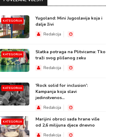
Yugoland: Mini Jugoslavija koja i
KATEGORIJA
dalje živi
Redakcija
Slatka potraga na Plitvicama: Tko
KATEGORIJA
traži svog plišanog zeku
Redakcija
'Rock solid for inclusion':
KATEGORIJA
Kampanja koja slavi
jedinstvenos...
Redakcija
Marijini obroci sada hrane više
KATEGORIJA
od 2,6 milijuna djece dnevno
Redakcija