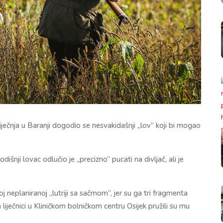
ječnja u Baranji dogodio se nesvakidašnji „lov” koji bi mogao
išnji lovac odlučio je „precizno” pucati na divljač, ali je
 neplaniranoj „lutriji sa sačmom”, jer su ga tri fragmenta
 liječnici u Kliničkom bolničkom centru Osijek pružili su mu