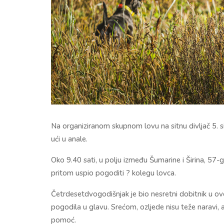
Na organiziranom skupnom lovu na sitnu divljač 5. si
ući u anale.
Oko 9.40 sati, u polju između Šumarine i Širina, 57-god
pritom uspio pogoditi ? kolegu lovca.
Četrdesetdvogodišnjak je bio nesretni dobitnik u ovoj
pogodila u glavu. Srećom, ozljede nisu teže naravi, a
pomoć.