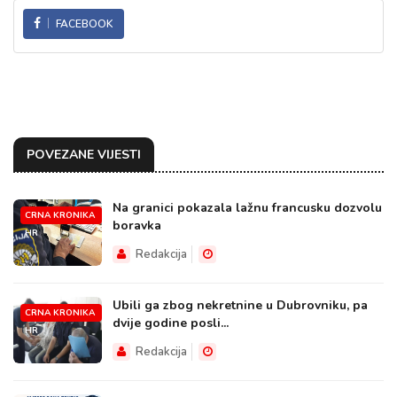
FACEBOOK
POVEZANE VIJESTI
Na granici pokazala lažnu francusku dozvolu
CRNA KRONIKA
boravka
HR
Redakcija
Ubili ga zbog nekretnine u Dubrovniku, pa
CRNA KRONIKA
dvije godine posli...
HR
Redakcija