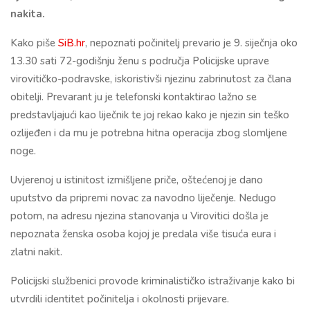
nakita.
Kako piše
SiB.hr
, nepoznati počinitelj prevario je 9. siječnja oko
13.30 sati 72-godišnju ženu s područja Policijske uprave
virovitičko-podravske, iskoristivši njezinu zabrinutost za člana
obitelji. Prevarant ju je telefonski kontaktirao lažno se
predstavljajući kao liječnik te joj rekao kako je njezin sin teško
ozlijeđen i da mu je potrebna hitna operacija zbog slomljene
noge.
Uvjerenoj u istinitost izmišljene priče, oštećenoj je dano
uputstvo da pripremi novac za navodno liječenje. Nedugo
potom, na adresu njezina stanovanja u Virovitici došla je
nepoznata ženska osoba kojoj je predala više tisuća eura i
zlatni nakit.
Policijski službenici provode kriminalističko istraživanje kako bi
utvrdili identitet počinitelja i okolnosti prijevare.