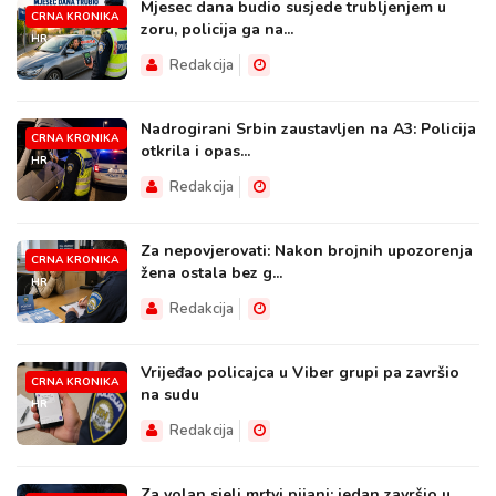
Mjesec dana budio susjede trubljenjem u
CRNA KRONIKA
zoru, policija ga na...
HR
Redakcija
Nadrogirani Srbin zaustavljen na A3: Policija
CRNA KRONIKA
otkrila i opas...
HR
Redakcija
Za nepovjerovati: Nakon brojnih upozorenja
CRNA KRONIKA
žena ostala bez g...
HR
Redakcija
Vrijeđao policajca u Viber grupi pa završio
CRNA KRONIKA
na sudu
HR
Redakcija
Za volan sjeli mrtvi pijani: jedan završio u