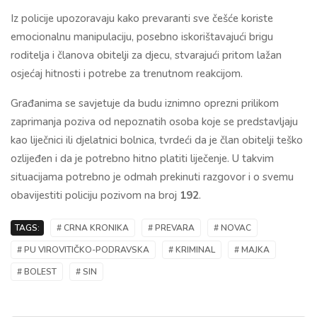
Iz policije upozoravaju kako prevaranti sve češće koriste
emocionalnu manipulaciju, posebno iskorištavajući brigu
roditelja i članova obitelji za djecu, stvarajući pritom lažan
osjećaj hitnosti i potrebe za trenutnom reakcijom.
Građanima se savjetuje da budu iznimno oprezni prilikom
zaprimanja poziva od nepoznatih osoba koje se predstavljaju
kao liječnici ili djelatnici bolnica, tvrdeći da je član obitelji teško
ozlijeđen i da je potrebno hitno platiti liječenje. U takvim
situacijama potrebno je odmah prekinuti razgovor i o svemu
obavijestiti policiju pozivom na broj
192
.
TAGS:
# CRNA KRONIKA
# PREVARA
# NOVAC
# PU VIROVITIČKO-PODRAVSKA
# KRIMINAL
# MAJKA
# BOLEST
# SIN