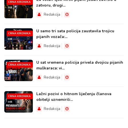
CRNA KRONIKA
zatvoru, drugi...
HR
Redakcija
U samo tri sata policija zaustavila trojicu
CRNA KRONIKA
pijanih vozača:...
HR
Redakcija
U sat vremena policija privela dvojicu pijanih
CRNA KRONIKA
muškaraca: vi...
HR
Redakcija
Lažni pozivi o hitnom liječenju članova
CRNA KRONIKA
obitelji uznemirili...
HR
Redakcija