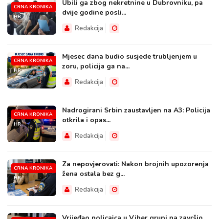
Ubili ga zbog nekretnine u Dubrovniku, pa
CRNA KRONIKA
dvije godine posli...
HR
Redakcija
Mjesec dana budio susjede trubljenjem u
CRNA KRONIKA
zoru, policija ga na...
HR
Redakcija
Nadrogirani Srbin zaustavljen na A3: Policija
CRNA KRONIKA
otkrila i opas...
HR
Redakcija
Za nepovjerovati: Nakon brojnih upozorenja
CRNA KRONIKA
žena ostala bez g...
HR
Redakcija
Vrijeđao policajca u Viber grupi pa završio