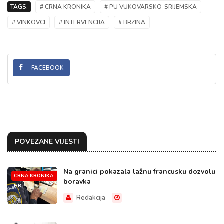
TAGS:
# CRNA KRONIKA
# PU VUKOVARSKO-SRIJEMSKA
# VINKOVCI
# INTERVENCIJA
# BRZINA
FACEBOOK
POVEZANE VIJESTI
Na granici pokazala lažnu francusku dozvolu
CRNA KRONIKA
boravka
HR
Redakcija