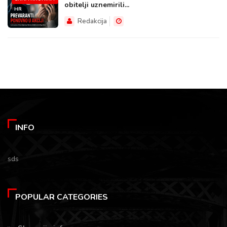
obitelji uznemirili...
HR
Redakcija
INFO
sds
POPULAR CATEGORIES