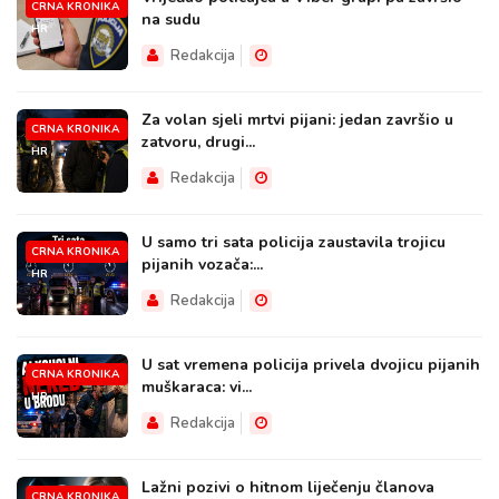
CRNA KRONIKA
na sudu
HR
Redakcija
Za volan sjeli mrtvi pijani: jedan završio u
CRNA KRONIKA
zatvoru, drugi...
HR
Redakcija
U samo tri sata policija zaustavila trojicu
CRNA KRONIKA
pijanih vozača:...
HR
Redakcija
U sat vremena policija privela dvojicu pijanih
CRNA KRONIKA
muškaraca: vi...
HR
Redakcija
Lažni pozivi o hitnom liječenju članova
CRNA KRONIKA