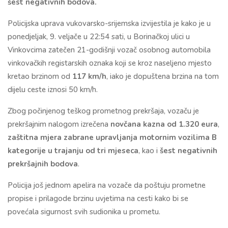
šest negativnih bodova.
Policijska uprava vukovarsko-srijemska izvijestila je kako je u
ponedjeljak, 9. veljače u 22:54 sati, u Borinačkoj ulici u
Vinkovcima zatečen 21-godišnji vozač osobnog automobila
vinkovačkih registarskih oznaka koji se kroz naseljeno mjesto
kretao brzinom od
117 km/h
, iako je dopuštena brzina na tom
dijelu ceste iznosi 50 km/h.
Zbog počinjenog teškog prometnog prekršaja, vozaču je
prekršajnim nalogom izrečena
novčana kazna od 1.320 eura
,
zaštitna mjera zabrane upravljanja motornim vozilima B
kategorije u trajanju od tri mjeseca
, kao i
šest negativnih
prekršajnih bodova
.
Policija još jednom apelira na vozače da poštuju prometne
propise i prilagode brzinu uvjetima na cesti kako bi se
povećala sigurnost svih sudionika u prometu.