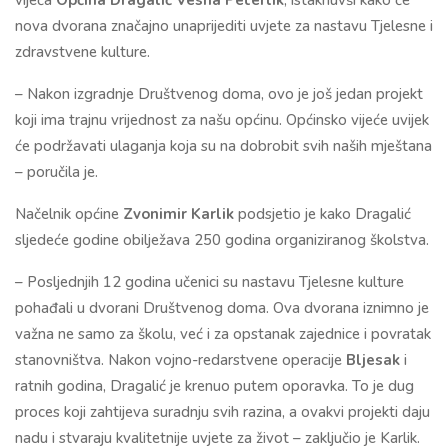
nova dvorana značajno unaprijediti uvjete za nastavu Tjelesne i
zdravstvene kulture.
– Nakon izgradnje Društvenog doma, ovo je još jedan projekt
koji ima trajnu vrijednost za našu općinu. Općinsko vijeće uvijek
će podržavati ulaganja koja su na dobrobit svih naših mještana
– poručila je.
Načelnik općine
Zvonimir Karlik
podsjetio je kako Dragalić
sljedeće godine obilježava 250 godina organiziranog školstva.
– Posljednjih 12 godina učenici su nastavu Tjelesne kulture
pohađali u dvorani Društvenog doma. Ova dvorana iznimno je
važna ne samo za školu, već i za opstanak zajednice i povratak
stanovništva. Nakon vojno-redarstvene operacije
Bljesak
i
ratnih godina, Dragalić je krenuo putem oporavka. To je dug
proces koji zahtijeva suradnju svih razina, a ovakvi projekti daju
nadu i stvaraju kvalitetnije uvjete za život – zaključio je Karlik.