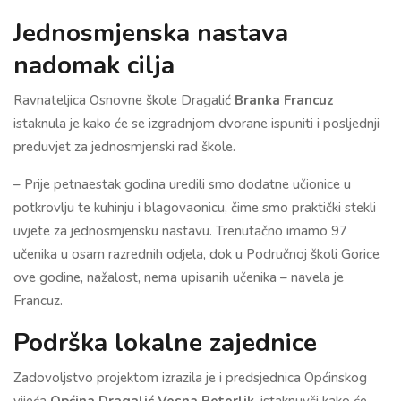
Jednosmjenska nastava
nadomak cilja
Ravnateljica Osnovne škole Dragalić
Branka Francuz
istaknula je kako će se izgradnjom dvorane ispuniti i posljednji
preduvjet za jednosmjenski rad škole.
– Prije petnaestak godina uredili smo dodatne učionice u
potkrovlju te kuhinju i blagovaonicu, čime smo praktički stekli
uvjete za jednosmjensku nastavu. Trenutačno imamo 97
učenika u osam razrednih odjela, dok u Područnoj školi Gorice
ove godine, nažalost, nema upisanih učenika – navela je
Francuz.
Podrška lokalne zajednice
Zadovoljstvo projektom izrazila je i predsjednica Općinskog
vijeća
Općina Dragalić
Vesna Peterlik
, istaknuvši kako će