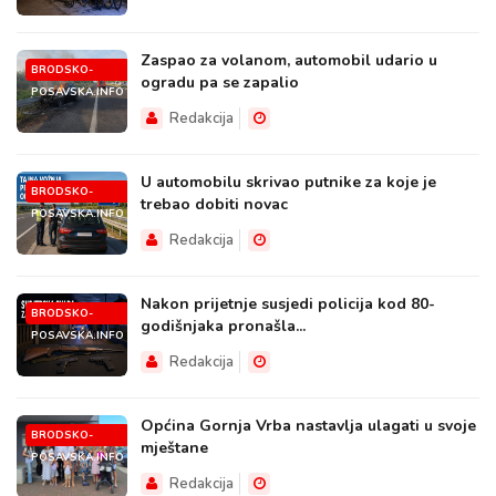
Zaspao za volanom, automobil udario u
BRODSKO-
ogradu pa se zapalio
POSAVSKA.INFO
Redakcija
U automobilu skrivao putnike za koje je
BRODSKO-
trebao dobiti novac
POSAVSKA.INFO
Redakcija
Nakon prijetnje susjedi policija kod 80-
BRODSKO-
godišnjaka pronašla...
POSAVSKA.INFO
Redakcija
Općina Gornja Vrba nastavlja ulagati u svoje
BRODSKO-
mještane
POSAVSKA.INFO
Redakcija