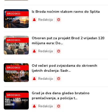
Iz Broda noćnim vlakom ravno do Splita
BRODSKO-
POSAVSKA.INFO
Redakcija
Otvoren put za projekt Brod 2 vrijedan 120
BRODSKO-
milijuna eura: Do...
POSAVSKA.INFO
Redakcija
Od večeri pod zvijezdama do skrivenih
BRODSKO-
ljetnih druženja: Sadr...
POSAVSKA.INFO
Redakcija
Grad je dva dana gledao brutalno
BRODSKO-
premlaćivanje, a policija t...
POSAVSKA.INFO
Redakcija