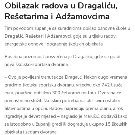
Obilazak radova u Dragaliću,
Rešetarima i Adžamovcima
Tim povodom župan je sa suradnicima obišao osnovne škole u
Dragalić
,
Rešetari
i
Adžamovci
, gdje su u tijeku radovi
energetske obnove i dogradnje školskih objekata.
Posebna pozornost posvećena je Dragaliću, gdje se gradi
nova školsko-sportska dvorana.
– Ovo je povijesni trenutak za Dragalić. Nakon dugo vremena
gradimo školsku sportsku dvoranu, vrijednu oko 742 tisuće
eura, površine približno 300 četvornih metara. Dvorana će
prvenstveno služiti školskim potrebama, ali i svim ostalim
aktivnostima u općini. Radovi napreduju prema planu, a rok
izgradnje je devet mjeseci – naglasio je Marušić, dodavši kako
se istodobno u županiji gradi ili dograđuje ukupno 15 školskih
objekata i sedam dvorana.