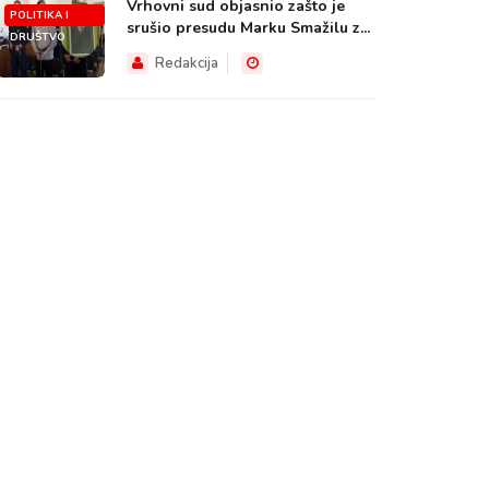
Vrhovni sud objasnio zašto je
POLITIKA I
srušio presudu Marku Smažilu z...
DRUŠTVO
Redakcija