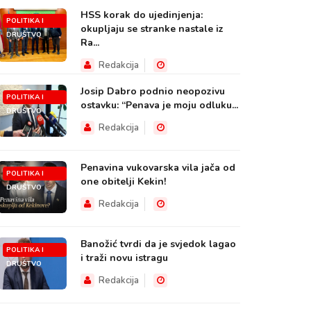
HSS korak do ujedinjenja:
POLITIKA I
okupljaju se stranke nastale iz
DRUŠTVO
Ra...
Redakcija
Josip Dabro podnio neopozivu
POLITIKA I
ostavku: “Penava je moju odluku...
DRUŠTVO
Redakcija
Penavina vukovarska vila jača od
POLITIKA I
one obitelji Kekin!
DRUŠTVO
Redakcija
Banožić tvrdi da je svjedok lagao
POLITIKA I
i traži novu istragu
DRUŠTVO
Redakcija