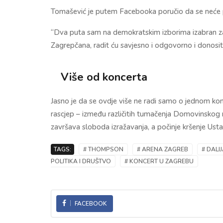
Tomašević je putem Facebooka poručio da se neće pov
“Dva puta sam na demokratskim izborima izabran z
Zagrepčana, radit ću savjesno i odgovorno i donosit
Više od koncerta
Jasno je da se ovdje više ne radi samo o jednom kon
rascjep – između različitih tumačenja Domovinskog 
završava sloboda izražavanja, a počinje kršenje Usta
TAGS:
# THOMPSON
# ARENA ZAGREB
# DALI
POLITIKA I DRUŠTVO
# KONCERT U ZAGREBU
FACEBOOK