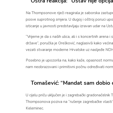
Oštra reakcija: “Ustav nije opci
Na Thompsonove riječi reagirala je saborska zastupnic
posve suprotnog smjera. U dugoj i oštroj poruci upo
isticanje u javnosti predstavljaju izravan udar na U
“Vrijeme je da s naših ulica, ali i s koncertnih arena
države”, poručila je Orešković, naglasivši kako veći
vezati stvaranje moderne Hrvatske uz nasljeđe ND
Posebno je upozorila na, kako kaže, opasnost norm
nam neobrazovani i primitivni počnu određivati nor
Tomašević: “Mandat sam dobio 
U cijelu priču uključen je i zagrebački gradonačelni
Thompsonova poziva na “rušenje zagrebačke vlasti” i
Keleminec.