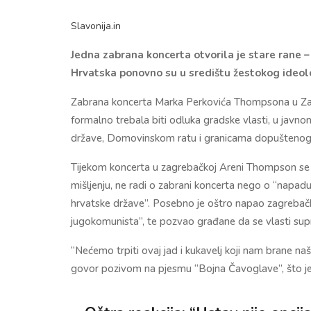
Slavonija.in
Jedna zabrana koncerta otvorila je stare rane 
Hrvatska ponovno su u središtu žestokog ideo
Zabrana koncerta Marka Perkovića Thompsona u Zagre
formalno trebala biti odluka gradske vlasti, u jav
države, Domovinskom ratu i granicama dopuštenog
Tijekom koncerta u zagrebačkoj Areni Thompson se iz
mišljenju, ne radi o zabrani koncerta nego o “napa
hrvatske države”. Posebno je oštro napao zagrebačk
jugokomunista”, te pozvao građane da se vlasti sup
“Nećemo trpiti ovaj jad i kukavelj koji nam brane na
govor pozivom na pjesmu “Bojna Čavoglave”, što je 