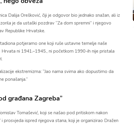
ja, nego obveza”
a Dalija Orešković, čiji je odgovor bio jednako snažan, ali iz
zorila je da ustaški pozdrav “Za dom spremni” i njegovo
stav Republike Hrvatske.
 i stadiona potjeramo one koji ruše ustavne temelje naše
na Hrvata ni 1941.–1945., ni početkom 1990-ih nije pristala
H.
alizacije ekstremizma: “Jao nama svima ako dopustimo da
me ponašanja.”
od građana Zagreba”
k Tomislav Tomašević, koji se našao pod pritiskom nakon
 prosvjeda ispred njegova stana, koji je organizirao Dražen