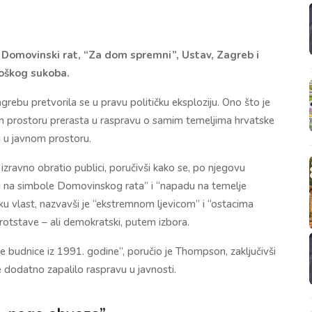
– Domovinski rat, “Za dom spremni”, Ustav, Zagreb i
loškog sukoba.
bu pretvorila se u pravu političku eksploziju. Ono što je
nom prostoru prerasta u raspravu o samim temeljima hrvatske
 u javnom prostoru.
ravno obratio publici, poručivši kako se, po njegovu
du na simbole Domovinskog rata” i “napadu na temelje
u vlast, nazvavši je “ekstremnom ljevicom” i “ostacima
rotstave – ali demokratski, putem izbora.
še budnice iz 1991. godine”, poručio je Thompson, zaključivši
dodatno zapalilo raspravu u javnosti.