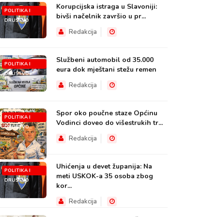
Korupcijska istraga u Slavoniji:
POLITIKA I
bivši načelnik završio u pr...
DRUŠTVO
Redakcija
Službeni automobil od 35.000
POLITIKA I
eura dok mještani stežu remen
DRUŠTVO
Redakcija
Spor oko poučne staze Općinu
POLITIKA I
Vodinci doveo do višestrukih tr...
DRUŠTVO
Redakcija
Uhićenja u devet županija: Na
POLITIKA I
meti USKOK-a 35 osoba zbog
DRUŠTVO
kor...
Redakcija