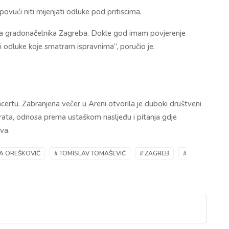
ući niti mijenjati odluke pod pritiscima.
a gradonačelnika Zagreba. Dokle god imam povjerenje
i odluke koje smatram ispravnima”, poručio je.
certu. Zabranjena večer u Areni otvorila je duboki društveni
rata, odnosa prema ustaškom nasljeđu i pitanja gdje
va.
JA OREŠKOVIĆ
# TOMISLAV TOMAŠEVIĆ
# ZAGREB
#